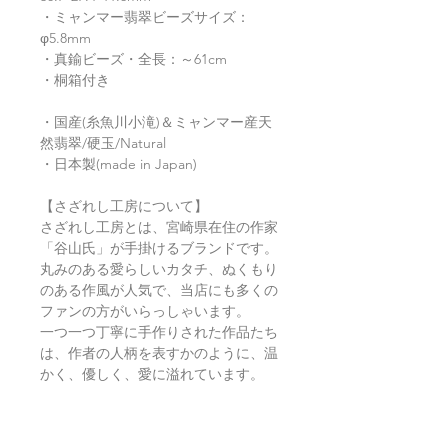
・ミャンマー翡翠ビーズサイズ：
φ5.8mm
・真鍮ビーズ・全長：～61cm
・桐箱付き
・国産(糸魚川小滝)＆ミャンマー産天
然翡翠/硬玉/Natural
・日本製(made in Japan)
【さざれし工房について】
さざれし工房とは、宮崎県在住の作家
「谷山氏」が手掛けるブランドです。
丸みのある愛らしいカタチ、ぬくもり
のある作風が人気で、当店にも多くの
ファンの方がいらっしゃいます。
一つ一つ丁寧に手作りされた作品たち
は、作者の人柄を表すかのように、温
かく、優しく、愛に溢れています。