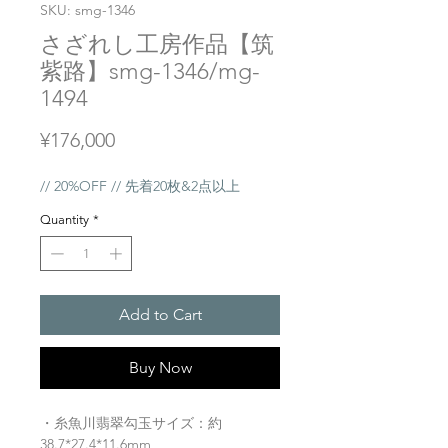
SKU: smg-1346
さざれし工房作品【筑
紫路】smg-1346/mg-
1494
Price
¥176,000
// 20%OFF // 先着20枚&2点以上
Quantity
*
Add to Cart
Buy Now
・糸魚川翡翠勾玉サイズ：約
38.7*27.4*11.6mm