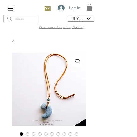
Log In
JPY (¥)
[Overseas Shopping Guide]