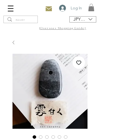
Log In
JPY (¥)
[Overseas Shopping Guide]