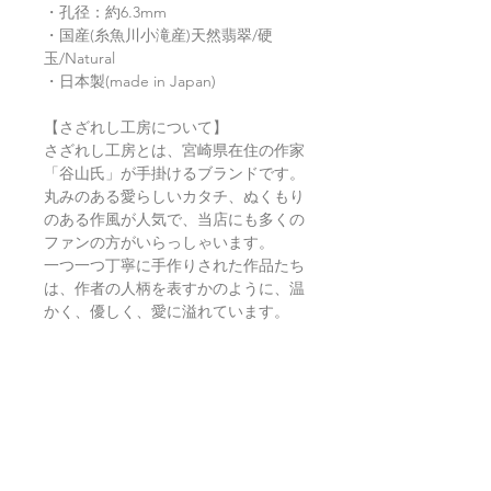
・孔径：約6.3mm
・国産(糸魚川小滝産)天然翡翠/硬
玉/Natural
・日本製(made in Japan)
【さざれし工房について】
さざれし工房とは、宮崎県在住の作家
「谷山氏」が手掛けるブランドです。
丸みのある愛らしいカタチ、ぬくもり
のある作風が人気で、当店にも多くの
ファンの方がいらっしゃいます。
一つ一つ丁寧に手作りされた作品たち
は、作者の人柄を表すかのように、温
かく、優しく、愛に溢れています。
ひものお仕立てについて