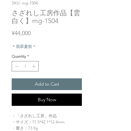
SKU: mg-1504
さざれし工房作品【雲
白く】mg-1504
Price
¥44,000
＊翡翠夏祭＊
Quantity
*
Add to Cart
Buy Now
・「さざれし工房」作品
・サイズ：71.5*42.1*12.4mm
・重さ：73.9g