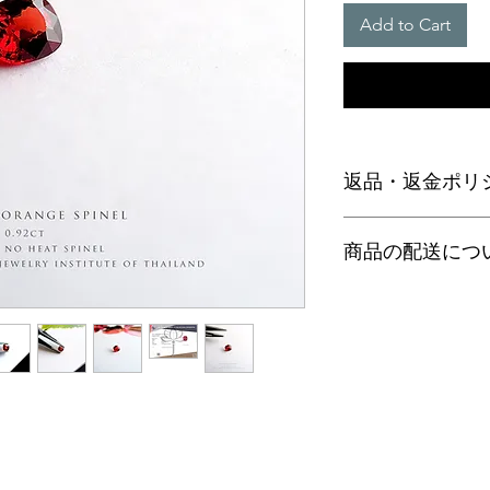
Add to Cart
返品・返金ポリ
お電話かメールにて
商品の配送につ
に弊社までご返送く
込等による返金時の
【送料】
3,980円（税込）以
ヤマト運輸宅配便：全
日本郵便クリックポス
通常商品は日本郵便
す。
梱包サイズ、お届け
配便となります。
特にご希望がある場