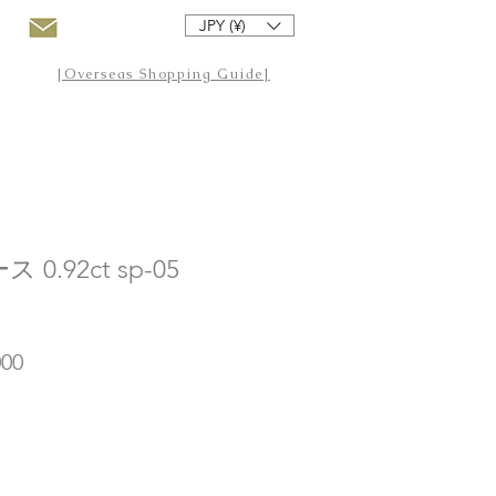
JPY (¥)
[Overseas Shopping Guide]
.92ct sp-05
ar
Sale
000
Price