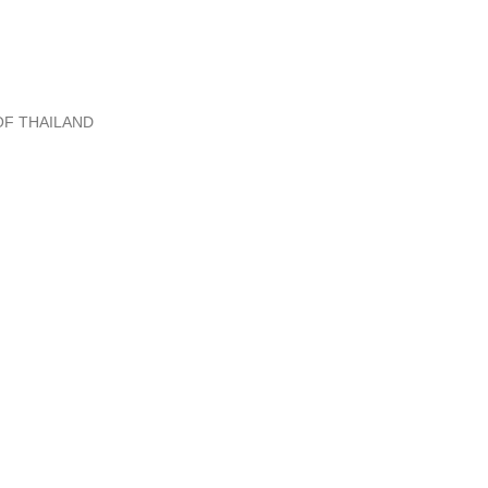
せ。
【発送】
通常商品の発送は土
日、大型連休明けの
OF THAILAND