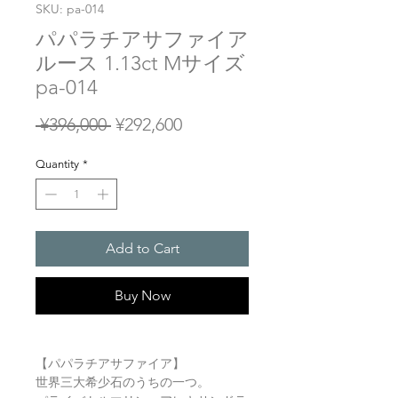
SKU: pa-014
パパラチアサファイア
ルース 1.13ct Mサイズ
pa-014
Regular
Sale
 ¥396,000 
¥292,600
Price
Price
Quantity
*
Add to Cart
Buy Now
【パパラチアサファイア】
世界三大希少石のうちの一つ。