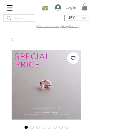
Log In
JPY (¥)
[Overseas Shopping Guide]