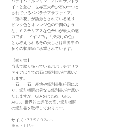
パライバトルマリン、アレキサンドラ
イトと並び、世界三大希少石の一つと
されているパパラチアサファイア。
「蓮の花」が語源とされている通り、
ピンク色とオレンジ色の中間のよう
な、ミステリアスな色合いが最大の魅
力です。 ドイツでは「夕焼けの色」
とも称えられるその美しさは世界中の
多くの収集家に珍重されています。
【鑑別書】
当店で取り扱っているパパラチアサフ
ァイアは全ての石に鑑別書が付属いた
します。
一石、一石、産地や鑑別書取得国によ
り、鑑別機関の異なる鑑別書が付属い
たしますが、GIAをはじめ、GRS、
AIGS、世界的に評価の高い鑑別機関
の鑑別書を取得しております。
サイズ：7.7*5.6*3.2mm
重さ：1.13ct