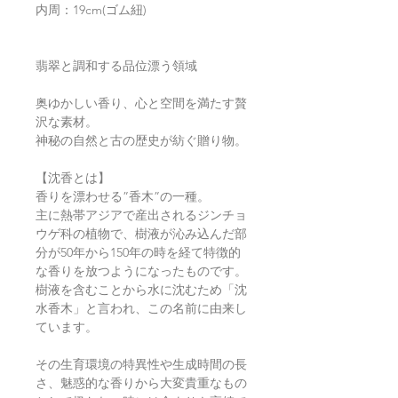
内周：19cm(ゴム紐)
翡翠と調和する品位漂う領域
奥ゆかしい香り、心と空間を満たす贅
沢な素材。
神秘の自然と古の歴史が紡ぐ贈り物。
【沈香とは】
香りを漂わせる”香木”の一種。
主に熱帯アジアで産出されるジンチョ
ウゲ科の植物で、樹液が沁み込んだ部
分が50年から150年の時を経て特徴的
な香りを放つようになったものです。
樹液を含むことから水に沈むため「沈
水香木」と言われ、この名前に由来し
ています。
その生育環境の特異性や生成時間の長
さ、魅惑的な香りから大変貴重なもの