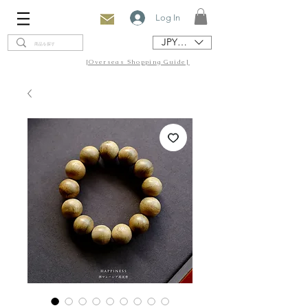
Log In
JPY (¥)
[Overseas Shopping Guide]