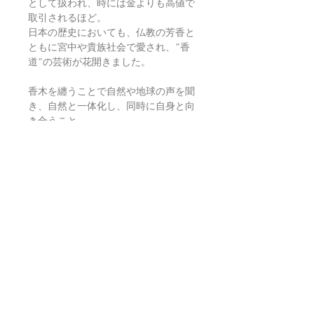
として扱われ、時には金よりも高値で
取引されるほど。
日本の歴史においても、仏教の芳香と
ともに宮中や貴族社会で愛され、”香
道”の芸術が花開きました。
香木を纏うことで自然や地球の声を聞
き、自然と一体化し、同時に自身と向
き合うこと。
神秘の癒しに満たされた空間をご堪能
ください。
返品・返金ポリシー
お電話かメールにてご連絡の上、商品
商品の配送について
到着から7日以内に弊社までご返送く
ださい。返品にかかる送料、銀行振込
等による返金時の手数料はお客様負担
【送料】
翡翠鑑別書について
となります。
3,980円（税込）以上お買上げで
全国
送料無料
。