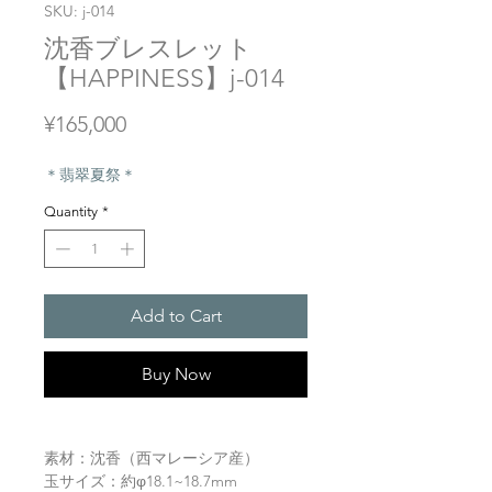
SKU: j-014
沈香ブレスレット
【HAPPINESS】j-014
Price
¥165,000
＊翡翠夏祭＊
Quantity
*
Add to Cart
Buy Now
素材：沈香（西マレーシア産）
玉サイズ：約φ18.1~18.7mm