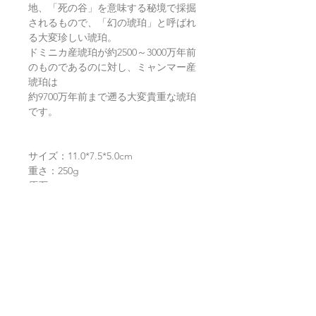
地、「死の谷」を意味する秘境で採掘
されるもので、「幻の琥珀」と呼ばれ
る大変珍しい琥珀。
ドミニカ産琥珀が約2500～3000万年前
のものであるのに対し、ミャンマー産
琥珀は
約9700万年前まで遡る大変貴重な琥珀
です。
サイズ：11.0*7.5*5.0cm
重さ：250g
原石
ミャンマー産琥珀
返品・返金ポリシー
お電話かメールにてご連絡の上、商品
商品の配送について
到着から7日以内に弊社までご返送く
ださい。返品にかかる送料、銀行振込