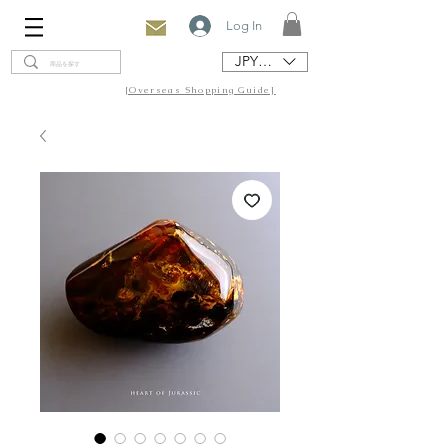
Log In
JPY (¥)
[Overseas Shopping Guide]