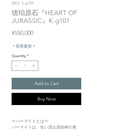
SKU: k-g101
琥珀原石『HEART OF
JURASSIC』K-g101
Price
¥550,000
＊翡翠夏祭＊
Quantity
*
Add to Cart
Buy Now
〜バーマイトとは〜
バーマイトは、生い茂る原始林の奥