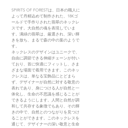
SPIRITS OF FORESTは、日本の職人に
よって丹精込めて制作された、18Kゴ
ールドで手作りされた翡翠のネックレ
スです。大自然の魂を表現していま
す。满緑の翡翠は、厳選され、深い輝
きを放ち、まるで森の中の葉のようで
す。
ネックレスのデザインはユニークで、
自由に調節できる伸縮チェーンが付い
ており、首に快適にフィットし、さま
ざまな場面で着用できます。​このネッ
クレスは、単なる宝飾品にとどまら
ず、デザイナーが自然に対する敬意の
表れであり、身につける人が自然と一
体化し、生命の不思議を感じることが
できるようにします。人間と自然が調
和して共存する象徴でもあり、その輝
きの中で、自然とのつながりを見つけ
ることができます。このネックレスを
通じて、デザイナーの深い敬意と生命