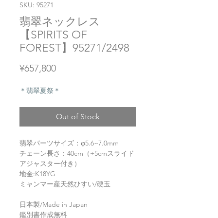
SKU: 95271
翡翠ネックレス
【SPIRITS OF
FOREST】95271/2498
Price
¥657,800
＊翡翠夏祭＊
Out of Stock
翡翠パーツサイズ：φ5.6~7.0mm
チェーン長さ：40cm（+5cmスライド
アジャスター付き）
地金:K18YG
ミャンマー産天然ひすい/硬玉
日本製/Made in Japan
鑑別書作成無料