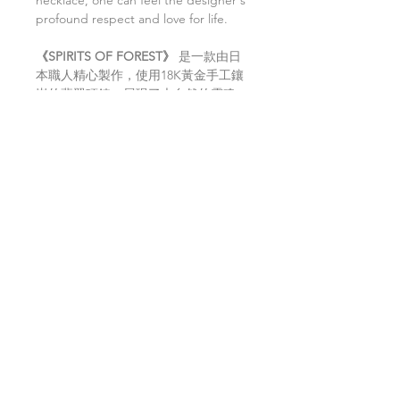
profound respect and love for life.
《SPIRITS OF FOREST》
是一款由日
本職人精心製作，使用18K黃金手工鑲
嵌的翡翠項鍊，展現了大自然的靈魂。
精選的滿綠翡翠，色彩鮮豔，散發出深
邃光芒，猶如森林中的樹葉。
這款項鍊設計獨特，配備可自由調節的
伸縮鏈，舒適貼合頸部，適合各種場合
佩戴。這條項鍊不僅僅是一款珠寶飾
品，更是設計師對自然的敬意之作，讓
佩戴者仿佛與自然融為一體，感受生命
的奇妙。它象徵著人類與自然和諧共處
的美好願景，在它的光芒中，我們能夠
找到與大自然連接的美好感覺。透過這
條項鍊，我們能夠感受到設計師深深的
敬意和對生命的愛。
返品・返金ポリシー