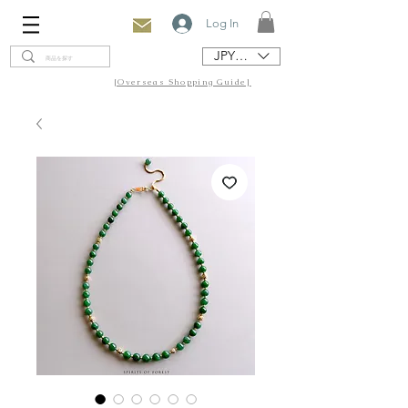
Log In
JPY (¥)
[Overseas Shopping Guide]