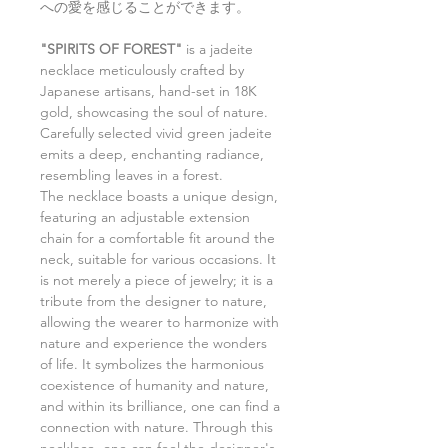
への愛を感じることができます。
"SPIRITS OF FOREST"
is a jadeite
necklace meticulously crafted by
Japanese artisans, hand-set in 18K
gold, showcasing the soul of nature.
Carefully selected vivid green jadeite
emits a deep, enchanting radiance,
resembling leaves in a forest.
The necklace boasts a unique design,
featuring an adjustable extension
chain for a comfortable fit around the
neck, suitable for various occasions. It
is not merely a piece of jewelry; it is a
tribute from the designer to nature,
allowing the wearer to harmonize with
nature and experience the wonders
of life. It symbolizes the harmonious
coexistence of humanity and nature,
and within its brilliance, one can find a
connection with nature. Through this
necklace, one can feel the designer's