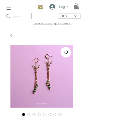
Log In
JPY (¥)
[Overseas Shopping Guide]