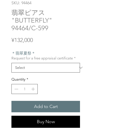
SKU: 94464
翡翠ピアス
"BUTTERFLY"
94464/C-599
Price
¥132,000
＊翡翠夏祭＊
Request for a free appraisal certificate
*
Quantity
*
Add to Cart
Buy Now