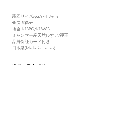
翡翠サイズ:φ2.9~4.3mm
全長:約8cm
地金:K18PG/K18WG
ミャンマー産天然ひすい/硬玉
品質保証カード付き
日本製(Made in Japan)
返品・返金ポリシー
お電話かメールにてご連絡の上、商品
商品の配送について
到着から7日以内に弊社までご返送く
ださい。返品にかかる送料、銀行振込
等による返金時の手数料はお客様負担
【送料】
翡翠鑑別書について
となります。
3,980円（税込）以上お買上げで
全国
送料無料
。
ヤマト運輸宅配便：全国一律770円
当店の鑑別書は日本国内で信頼の於け
翡翠選びに役立つ動画
日本郵便クリックポスト：全国一律
る鑑別機関へ依頼をしております。
185円
翡翠であることはもちろん、FT-IR分