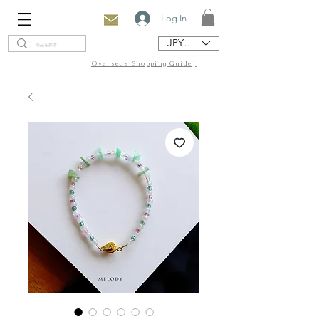
Log In
JPY (¥)
[Overseas Shopping Guide]