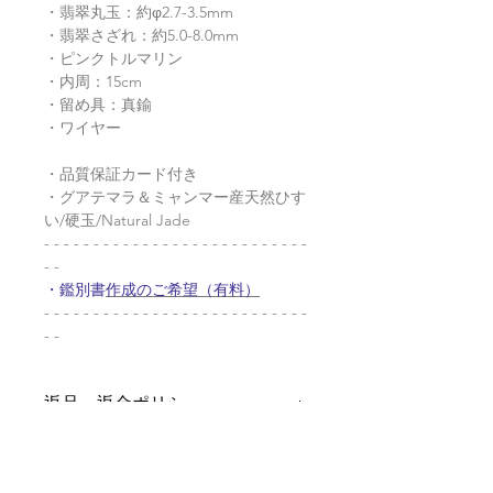
・翡翠丸玉：約φ2.7-3.5mm
・翡翠さざれ：約5.0-8.0mm
・ピンクトルマリン
・内周：15cm
・留め具：真鍮
・ワイヤー
・品質保証カード付き
・グアテマラ＆ミャンマー産天然ひす
い/硬玉/Natural Jade
- - - - - - - - - - - - - - - - - - - - - - - - - - -
- -
・鑑別書
作成のご希望（有料）
- - - - - - - - - - - - - - - - - - - - - - - - - - -
- -
返品・返金ポリシー
お電話かメールにてご連絡の上、商品
商品の配送について
到着から7日以内に弊社までご返送く