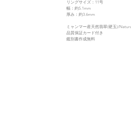
リングサイズ：11号
幅：約5.1mm
厚み：約3.6mm
ミャンマー産天然翡翠(硬玉)/Natural
品質保証カード付き
鑑別書作成無料