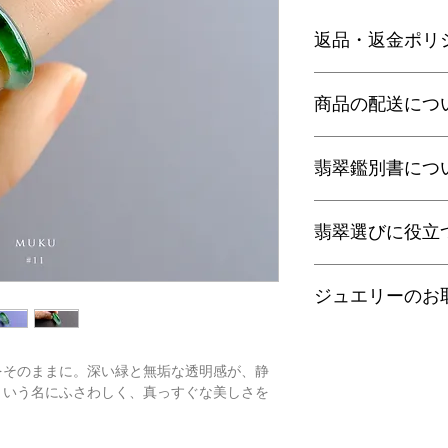
返品・返金ポリ
お電話かメールにて
商品の配送につ
に弊社までご返送く
込等による返金時の
【送料】
翡翠鑑別書につ
3,980円（税込）以
ヤマト運輸宅配便：全
日本郵便クリックポス
当店の鑑別書は日本
通常商品は日本郵便
翡翠選びに役立
をしております。
す。
翡翠であることはもち
梱包サイズ、お届け
査を行い天然の色彩
翡翠選びに役立つ動画
配便となります。
望の際はご注文の際
ジュエリーのお
す。
特にご希望がある場
金が税別50,000
以下リンクよりご覧
せ。
す）。
■
ゴールドジュエリ
有料の鑑別書をご希
・
くりぬき指輪のサ
をそのままに。深い緑と無垢な透明感が、静
【発送】
にご購入ください。
18金/14金は他の
という名にふさわしく、真っすぐな美しさを
通常商品の発送は土
鑑別箇所は任意の翡
・
バングルの選び方
では化学変化を起こ
日、大型連休明けの
※鑑別書の作成はキ
また、18金や14金
了承くださいませ。
・
翡翠って何色？
になることがあるの