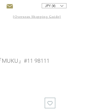
JPY (¥)
[Overseas Shopping Guide]
KU』#11 98111