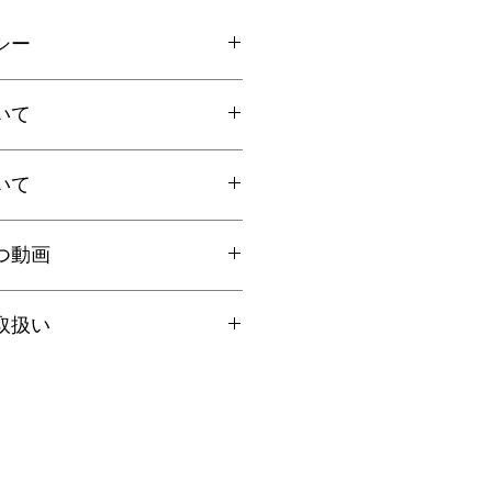
シー
ご連絡の上、商品到着から7日以内
いて
ださい。返品にかかる送料、銀行振
手数料はお客様負担となります。
いて
上お買上げで
全国送料無料
。
国一律770円
ト：全国一律185円
国内で信頼の於ける鑑別機関へ依頼
クリックポストにて発送いたしま
つ動画
ろん、FT-IR分析にて染料の含浸検
日時指定、代引き、高額商品等は宅
を保証しております。鑑別書をご希
を"翡翠TV"にてご案内しておりま
に選択肢をお選びください（商品代
取扱い
合は備考欄にてお知らせくださいま
円以上は無料、未満は有料となりま
くださいませ。
ーについて
望の場合は「翡翠鑑別書」をご一緒
イズ選びのコツ
金属との合金ですので、温泉や火山地帯
日祝を除く営業日の当日もしくは翌
翠一石（１ヶ所）となります。
と着け方のコツ
し、表面が黒ずむことがあります。
場合は順次発送となります。
ャンセル不可となっております。ご
に含まれる銀が硫化して黒ずみの原因
で、使うたびに柔らかい布で拭くお