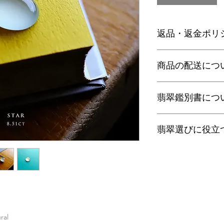
返品・返金ポリ
お電話かメールにて
商品の配送につ
に弊社までご返送く
込等による返金時の
【送料】
翡翠鑑別書につ
3,980円（税込）以
ヤマト運輸宅配便：全
日本郵便クリックポス
当店の鑑別書は日本
通常商品は日本郵便
翡翠選びに役立
をしております。
す。
梱包サイズ、お届け
翡翠であることはもち
翡翠選びに役立つ動画
配便となります。
査を行い天然の色彩
す。
特にご希望がある場
望の際はご注文の際
以下リンクよりご覧
せ。
金が税別50,000
す）。
・
くりぬき指輪のサ
【発送】
通常商品の発送は土
有料の鑑別書をご希望
・
バングルの選び方
al
日、大型連休明けの
円をご一緒にご購入