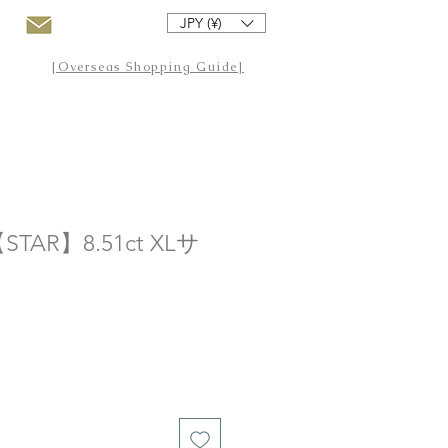
JPY (¥)
[Overseas Shopping Guide]
AR】8.51ct XLサ