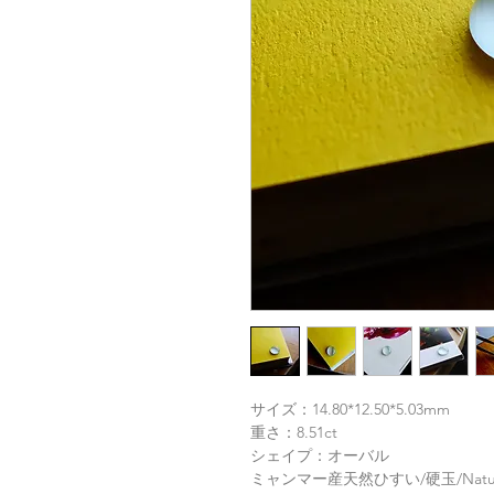
サイズ：14.80*12.50*5.03mm
重さ：8.51ct
シェイプ：オーバル
ミャンマー産天然ひすい/硬玉/Natur