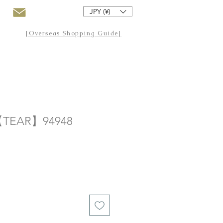
JPY (¥)
[Overseas Shopping Guide]
EAR】94948