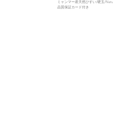
ミャンマー産天然ひすい/硬玉/Natur
品質保証カード付き