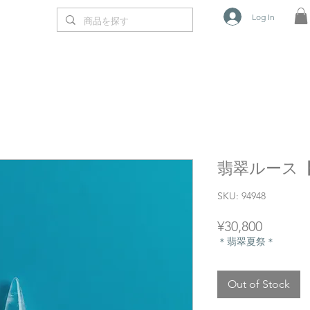
Log In
翡翠ルース【T
SKU: 94948
Price
¥30,800
＊翡翠夏祭＊
Out of Stock