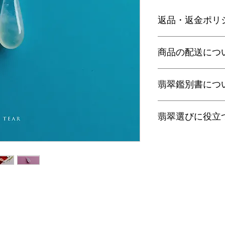
返品・返金ポリ
お電話かメールにて
商品の配送につ
に弊社までご返送く
込等による返金時の
【送料】
翡翠鑑別書につ
3,980円（税込）以
ヤマト運輸宅配便：全
日本郵便クリックポス
当店の鑑別書は日本
通常商品は日本郵便
翡翠選びに役立
をしております。
す。
梱包サイズ、お届け
翡翠であることはもち
翡翠選びに役立つ動画
配便となります。
査を行い天然の色彩
す。
特にご希望がある場
望の際はご注文の際
以下リンクよりご覧
せ。
金が税別50,000
す）。
・
くりぬき指輪のサ
【発送】
通常商品の発送は土
有料の鑑別書をご希望
・
バングルの選び方
日、大型連休明けの
円をご一緒にご購入
・
翡翠って何色？