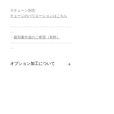
※チェーン別売
チェーンのバリエーションはこちら
- - - - - - - - - - - - - - - - - - - - - - - - - - -
- -
・
鑑別書作成のご希望（有料）
- - - - - - - - - - - - - - - - - - - - - - - - - - -
- -
オプション加工について
お求めいただきましたお品への加工を
商品の配送について
承ります。
・バチカン加工
【送料】
翡翠鑑別書について
チェーンを通すためのバチカンをお
3,980円（税込）以上お買上げで
全国
付けいたします。
送料無料
。
ヤマト運輸宅配便：全国一律770円
当店の鑑別書は日本国内で信頼の於け
クーポンの併用について
・穴開け加工
日本郵便クリックポスト：全国一律
る鑑別機関へ依頼をしております。