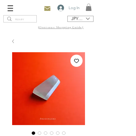
Log In
JPY (¥)
[Overseas Shopping Guide]