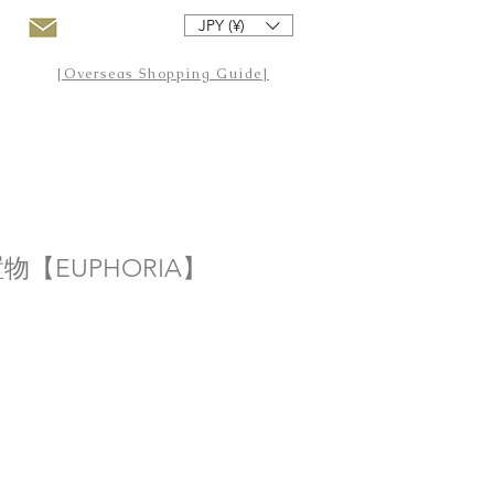
JPY (¥)
[Overseas Shopping Guide]
【EUPHORIA】