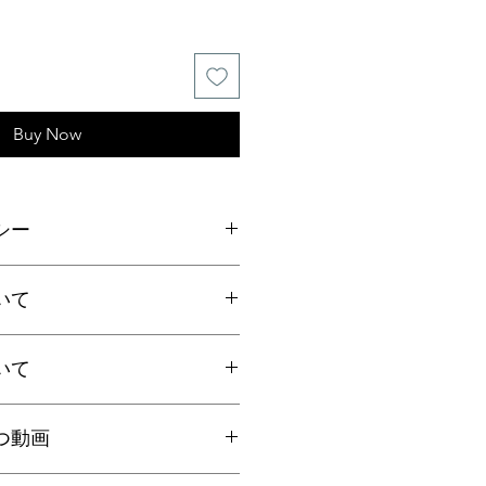
Buy Now
シー
ご連絡の上、商品到着から7日以内
いて
ださい。返品にかかる送料、銀行振
手数料はお客様負担となります。
いて
上お買上げで
全国送料無料
。
国一律770円
ト：全国一律185円
国内で信頼の於ける鑑別機関へ依頼
クリックポストにて発送いたしま
つ動画
日時指定、代引き、高額商品等は宅
ろん、FT-IR分析にて染料の含浸検
を"翡翠TV"にてご案内しておりま