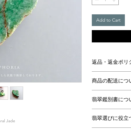
Add to Cart
返品・返金ポリ
お電話かメールにて
商品の配送につ
に弊社までご返送く
込等による返金時の
【送料】
翡翠鑑別書につ
3,980円（税込）以
ヤマト運輸宅配便：全
日本郵便クリックポス
当店の鑑別書は日本
通常商品は日本郵便
翡翠選びに役立
をしております。
l Jade
す。
梱包サイズ、お届け
翡翠であることはもち
翡翠選びに役立つ動画