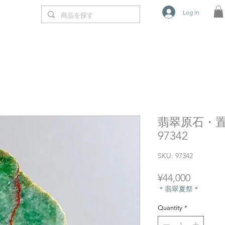
Log In
翡翠原石・置物
97342
SKU: 97342
Price
¥44,000
＊翡翠夏祭＊
Quantity
*