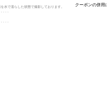
配便となります。
査を行い天然の色彩
クーポンの併用
す。
面を水で濡らした状態で撮影しております。
特にご希望がある場
望の際はご注文の際
以下リンクよりご覧
 - - - -
せ。
金が税別50,000
誠に恐れ入りますが
す）。
・
くりぬき指輪のサ
ンの併用は出来ませ
 - - - -
【発送】
通常商品の発送は土
有料の鑑別書をご希
・
バングルの選び方
日、大型連休明けの
にご購入ください。
・
翡翠って何色？
鑑別箇所は任意の翡
・
ペンダント"玉璧"
※鑑別書の作成はキ
了承くださいませ。
・
その他の動画
・
翡翠について（web