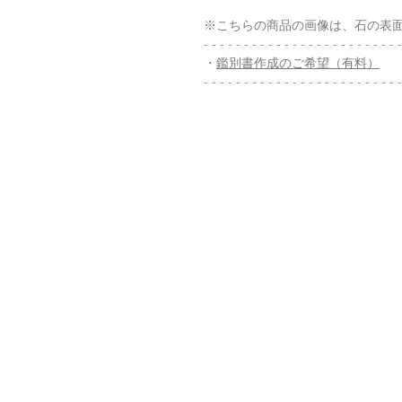
※こちらの商品の画像は、石の表
- - - - - - - - - - - - - - - - - - - - - - - - -
・
鑑別書作成のご希望（有料）
- - - - - - - - - - - - - - - - - - - - - - - - -