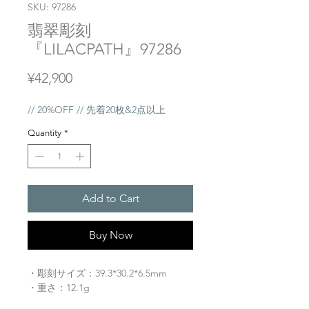
SKU: 97286
翡翠彫刻
『LILACPATH』97286
Price
¥42,900
// 20%OFF // 先着20枚&2点以上
Quantity
*
Add to Cart
Buy Now
・彫刻サイズ：39.3*30.2*6.5mm
・重さ：12.1g