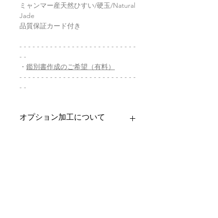
ミャンマー産天然ひすい/硬玉/Natural
Jade
品質保証カード付き
- - - - - - - - - - - - - - - - - - - - - - - - - - -
- -
・
鑑別書作成のご希望（有料）
- - - - - - - - - - - - - - - - - - - - - - - - - - -
- -
オプション加工について
お求めいただきましたお品への加工を
商品の配送について
承ります。
・バチカン加工
【送料】
翡翠鑑別書について
チェーンを通すためのバチカンをお
3,980円（税込）以上お買上げで
全国
付けいたします。
送料無料
。
ヤマト運輸宅配便：全国一律770円
当店の鑑別書は日本国内で信頼の於け
クーポンの併用について
・穴開け加工
日本郵便クリックポスト：全国一律
る鑑別機関へ依頼をしております。