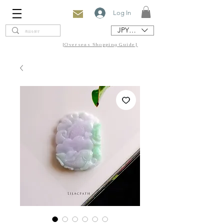
Log In
JPY (¥)
[Overseas Shopping Guide]