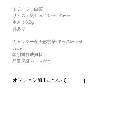
モチーフ：白菜
サイズ：約42.6×13.7×9.41mm
重さ：8.2g
孔あり
ミャンマー産天然翡翠/硬玉/Natural
Jade
鑑別書作成無料
品質保証カード付き
オプション加工について
お求めいただきましたお品への加工を
商品の配送について
承ります。
・バチカン加工
【送料】
翡翠鑑別書について
チェーンを通すためのバチカンをお
3,980円（税込）以上お買上げで
全国
付けいたします。
送料無料
。
ヤマト運輸宅配便：全国一律770円
当店の鑑別書は日本国内で信頼の於け