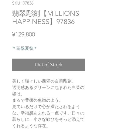
SKU: 97836
翡翠彫刻【MILLIONS
HAPPINESS】97836
Price
¥129,800
＊翡翠夏祭＊
Out of Stock
美しく瑞々しい翡翠の白菜彫刻。
透明感あるグリーンに包まれた白菜の
姿は、
まるで豊穣の象徴のよう。
見ているだけで心が満たされるよう
な、幸福感あふれる一点です。日々の
暮らしに、小さな歓びをそっと添えて
くれるような存在。