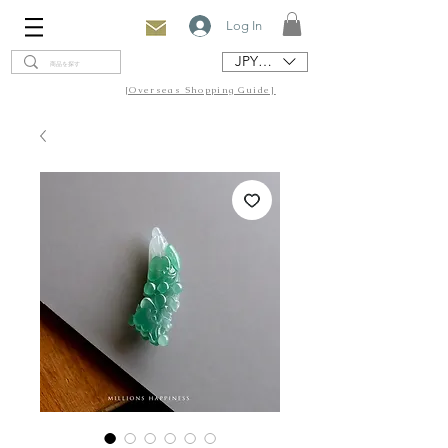
Log In
JPY (¥)
[Overseas Shopping Guide]