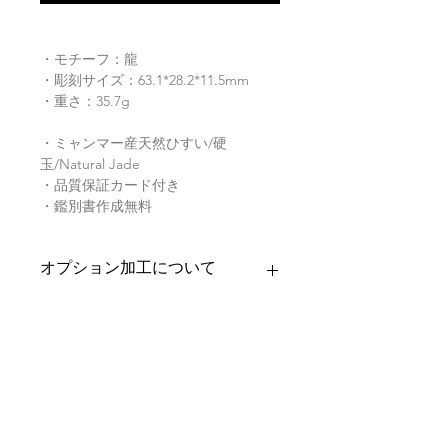
・モチーフ：龍
・彫刻サイズ：63.1*28.2*11.5mm
・重さ：35.7g
・ミャンマー産天然ひすい/硬
玉/Natural Jade
・品質保証カード付き
・鑑別書作成無料
オプション加工について
お求めいただきましたお品への加工を
商品の配送について
承ります。
・バチカン加工
【送料】
翡翠鑑別書について
チェーンを通すためのバチカンをお
3,980円（税込）以上お買上げで
全国
付けいたします。
送料無料
。
ヤマト運輸宅配便：全国一律770円
当店の鑑別書は日本国内で信頼の於け