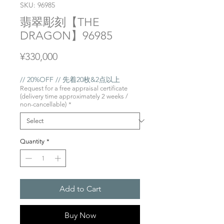
SKU: 96985
翡翠彫刻【THE
DRAGON】96985
Price
¥330,000
// 20%OFF // 先着20枚&2点以上
Request for a free appraisal certificate
(delivery time approximately 2 weeks /
non-cancellable)
*
Quantity
*
Add to Cart
Buy Now