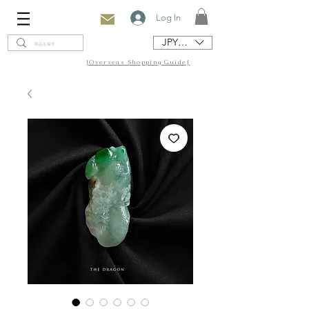
Log In
JPY (¥)
[Overseas Shopping Guide]