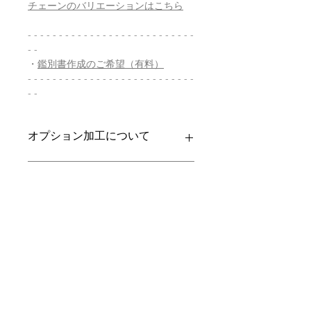
チェーンのバリエーションはこちら
- - - - - - - - - - - - - - - - - - - - - - - - - - -
- -
・
鑑別書作成のご希望（有料）
- - - - - - - - - - - - - - - - - - - - - - - - - - -
- -
オプション加工について
お求めいただきましたお品への加工を
商品の配送について
承ります。
・バチカン加工
【送料】
翡翠鑑別書について
チェーンを通すためのバチカンをお
3,980円（税込）以上お買上げで
全国
付けいたします。
送料無料
。
ヤマト運輸宅配便：全国一律770円
当店の鑑別書は日本国内で信頼の於け
クーポンの併用について
・穴開け加工
日本郵便クリックポスト：全国一律
る鑑別機関へ依頼をしております。
穴が開いていない翡翠にバチカン用
185円
翡翠であることはもちろん、FT-IR分
の穴を開ける加工です。
通常商品は日本郵便クリックポストに
析にて染料の含浸検査を行い天然の色
誠に恐れ入りますが、クーポン・その