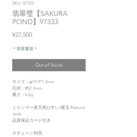
SKU: 97333
翡翠璧【SAKURA
POND】97333
Price
¥27,500
＊翡翠夏祭＊
Out of Stock
サイズ：φ19.9*7.3mm
孔径：約2.3mm
重さ：6.6g
ミャンマー産天然ひすい/硬玉/Natural
Jade
品質保証カード付き
※チェーン別売