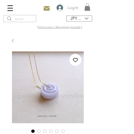
Log In
JPY (¥)
[Overseas Shopping Guide]