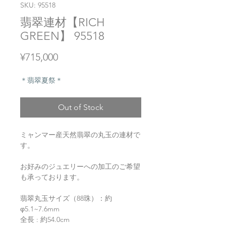
SKU: 95518
翡翠連材【RICH
GREEN】 95518
Price
¥715,000
＊翡翠夏祭＊
Out of Stock
ミャンマー産天然翡翠の丸玉の連材で
す。
お好みのジュエリーへの加工のご希望
も承っております。
翡翠丸玉サイズ（88珠）：約
φ5.1~7.6mm
全長 : 約54.0cm