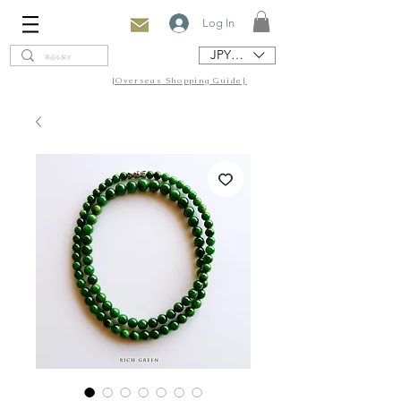
Log In
JPY (¥)
[Overseas Shopping Guide]