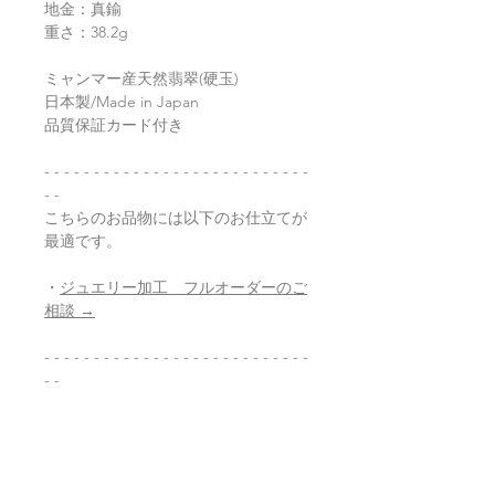
地金：真鍮
重さ：38.2g
ミャンマー産天然翡翠(硬玉)
日本製/Made in Japan
品質保証カード付き
- - - - - - - - - - - - - - - - - - - - - - - - - - -
- -
こちらのお品物には以下のお仕立てが
最適です。
・
ジュエリー加工 フルオーダーのご
相談 →
- - - - - - - - - - - - - - - - - - - - - - - - - - -
- -
返品・返金ポリシー