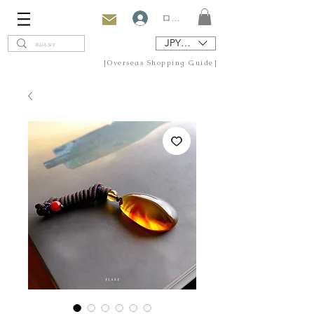
ログイン
JPY (¥)
[Overseas Shopping Guide]