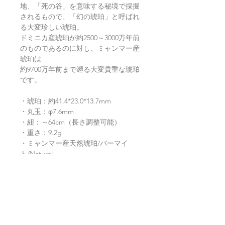
地、「死の谷」を意味する秘境で採掘
されるもので、「幻の琥珀」と呼ばれ
る大変珍しい琥珀。
ドミニカ産琥珀が約2500～3000万年前
のものであるのに対し、ミャンマー産
琥珀は
約9700万年前まで遡る大変貴重な琥珀
です。
・琥珀：約41.4*23.0*13.7mm
・丸玉：φ7.6mm
・紐：～64cm（長さ調整可能）
・重さ：9.2g
・ミャンマー産天然琥珀/バーマイ
ト/Natural
返品・返金ポリシー
お電話かメールにてご連絡の上、商品
商品の配送について
到着から7日以内に弊社までご返送く