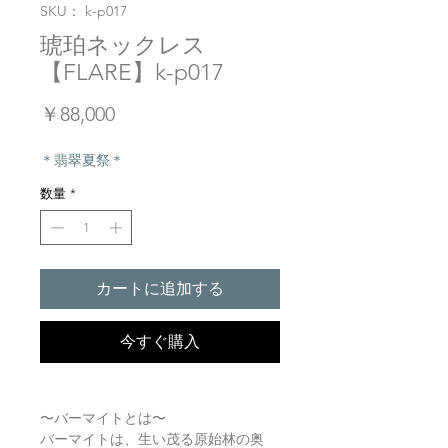
SKU： k-p017
琥珀ネックレス
【FLARE】k-p017
価
￥88,000
格
＊翡翠夏祭＊
数量
*
カートに追加する
今すぐ購入
〜バーマイトとは〜
バーマイトは、生い茂る原始林の奥