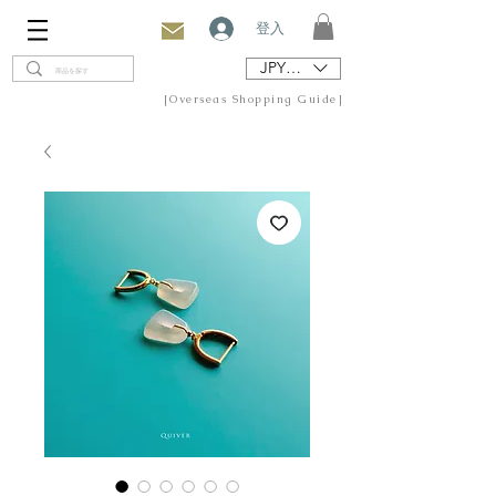
登入
JPY (¥)
[Overseas Shopping Guide]