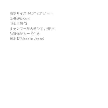
翡翠サイズ:14.3*12.2*3.1mm
全長:約3.0cm
地金:K18YG
ミャンマー産天然ひすい/硬玉
品質保証カード付き
日本製(Made in Japan)
返品・返金ポリシー
お電話かメールにてご連絡の上、商品
商品の配送について
到着から7日以内に弊社までご返送く
ださい。返品にかかる送料、銀行振込
等による返金時の手数料はお客様負担
【送料】
翡翠鑑別書について
となります。
3,980円（税込）以上お買上げで
全国
送料無料
。
ヤマト運輸宅配便：全国一律770円
当店の鑑別書は日本国内で信頼の於け
翡翠選びに役立つ動画
日本郵便クリックポスト：全国一律
る鑑別機関へ依頼をしております。
185円
翡翠であることはもちろん、FT-IR分