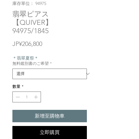
庫存單位： 94975
翡翠ピアス
【QUIVER】
94975/1845
價
JP¥206,800
格
＊翡翠夏祭＊
無料鑑別書のご希望
*
數量
*
新增至購物車
立即購買