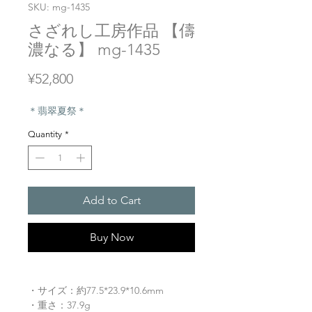
SKU: mg-1435
さざれし工房作品 【儔
濃なる】 mg-1435
Price
¥52,800
＊翡翠夏祭＊
Quantity
*
Add to Cart
Buy Now
・サイズ：約77.5*23.9*10.6mm
・重さ：37.9g