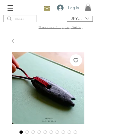
Log In
JPY (¥)
[Overseas Shopping Guide]