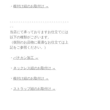
・
根付け紐のお取付け →
- - - - - - - - - - - - - - - - - - - - - - - - - - -
- -
当店にて承っておりますお仕立てには
以下の種類がございます。
（個別のお品物に最適なお仕立ては上
記をご参照ください。）
・
バチカン加工 →
・
ネックレス紐のお取付け →
・
根付け紐のお取付け →
・
ストラップ紐のお取付け →
・
穴開け加工 →
・
紐の組み直し →