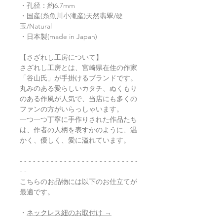
・孔径：約6.7mm
・国産(糸魚川小滝産)天然翡翠/硬
玉/Natural
・日本製(made in Japan)
【さざれし工房について】
さざれし工房とは、宮崎県在住の作家
「谷山氏」が手掛けるブランドです。
丸みのある愛らしいカタチ、ぬくもり
のある作風が人気で、当店にも多くの
ファンの方がいらっしゃいます。
一つ一つ丁寧に手作りされた作品たち
は、作者の人柄を表すかのように、温
かく、優しく、愛に溢れています。
- - - - - - - - - - - - - - - - - - - - - - - - - - -
- -
こちらのお品物には以下のお仕立てが
最適です。
・
ネックレス紐のお取付け →