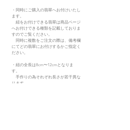
・同時にご購入の翡翠へお付けいたし
ます。
紐をお付けできる翡翠は商品ページ
へお付けできる種類を記載しておりま
すのでご覧ください。
同時に複数をご注文の際は、備考欄
にてどの翡翠にお付けするかご指定く
ださい。
・紐の全長は8cm〜12cmとなりま
す。
手作りの為それぞれ長さが若干異な
ります。
・お色味が限られておりますので、画
像とは若干色・デザインが予告なく変
更になる場合がございます。
・翡翠のデザインやお色味のバランス
により、丸玉をお付けする場合があり