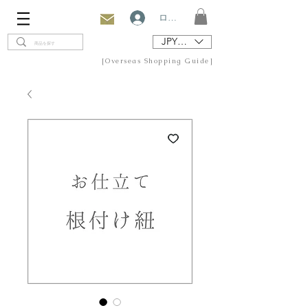
ログイン
JPY (¥)
[Overseas Shopping Guide]