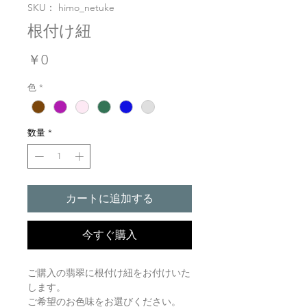
SKU： himo_netuke
根付け紐
価
￥0
格
色
*
数量
*
カートに追加する
今すぐ購入
ご購入の翡翠に根付け紐をお付けいた
します。
ご希望のお色味をお選びください。