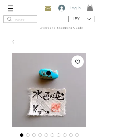
Log In
JPY (¥)
[Overseas Shopping Guide]