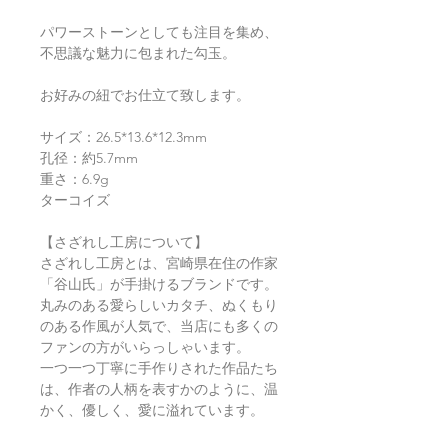
パワーストーンとしても注目を集め、
不思議な魅力に包まれた勾玉。
お好みの紐でお仕立て致します。
サイズ：26.5*13.6*12.3mm
孔径：約5.7mm
重さ：6.9g
ターコイズ
【さざれし工房について】
さざれし工房とは、宮崎県在住の作家
「谷山氏」が手掛けるブランドです。
丸みのある愛らしいカタチ、ぬくもり
のある作風が人気で、当店にも多くの
ファンの方がいらっしゃいます。
一つ一つ丁寧に手作りされた作品たち
は、作者の人柄を表すかのように、温
かく、優しく、愛に溢れています。