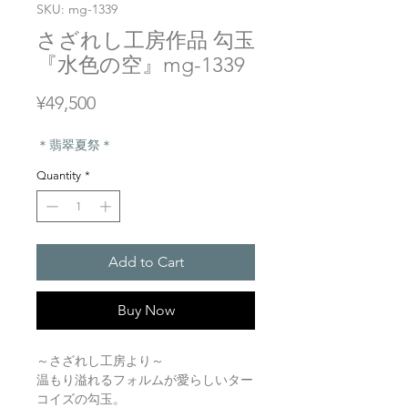
SKU: mg-1339
さざれし工房作品 勾玉
『水色の空』mg-1339
Price
¥49,500
＊翡翠夏祭＊
Quantity
*
Add to Cart
Buy Now
～さざれし工房より～
温もり溢れるフォルムが愛らしいター
コイズの勾玉。