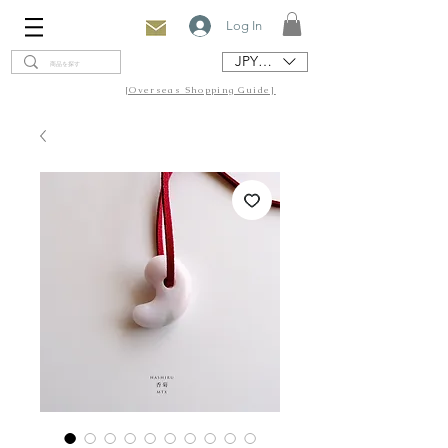
Log In
JPY (¥)
[Overseas Shopping Guide]