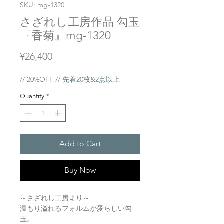
SKU: mg-1320
さざれし工房作品 勾玉
『香菊』mg-1320
Price
¥26,400
// 20%OFF // 先着20枚&2点以上
Quantity
*
Add to Cart
Buy Now
～さざれし工房より～
温もり溢れるフォルムが愛らしい勾
玉。