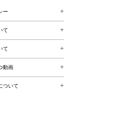
シー
ご連絡の上、商品到着から7日以内
いて
ださい。返品にかかる送料、銀行振
手数料はお客様負担となります。
いて
上お買上げで
全国送料無料
。
国一律770円
ト：全国一律185円
国内で信頼の於ける鑑別機関へ依頼
クリックポストにて発送いたしま
つ動画
ろん、FT-IR分析にて染料の含浸検
日時指定、代引き、高額商品等は宅
を保証しております。鑑別書をご希
を"翡翠TV"にてご案内しておりま
に選択肢をお選びください（商品代
について
合は備考欄にてお知らせくださいま
円以上は無料、未満は有料となりま
くださいませ。
、クーポン・その他割引キャンペー
の場合は「翡翠鑑別書」税別6,000
イズ選びのコツ
ん。ご了承くださいませ。
ください。
日祝を除く営業日の当日もしくは翌
翠一石（１ヶ所）となります。
と着け方のコツ
場合は順次発送となります。
ャンセル不可となっております。ご