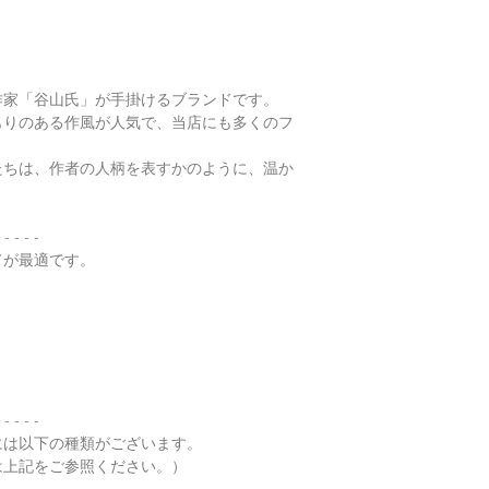
・
ペンダント"玉璧"
・
その他の動画
作家「谷山氏」が手掛けるブランドです。
もりのある作風が人気で、当店にも多くのフ
・
翡翠について（web
たちは、作者の人柄を表すかのように、温か
 - - - -
てが最適です。
 - - - -
には以下の種類がございます。
は上記をご参照ください。）