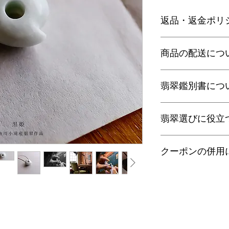
返品・返金ポリ
お電話かメールにて
商品の配送につ
に弊社までご返送く
込等による返金時の
【送料】
翡翠鑑別書につ
3,980円（税込）以
ヤマト運輸宅配便：全
日本郵便クリックポス
当店の鑑別書は日本
通常商品は日本郵便
翡翠選びに役立
をしております。
す。
翡翠であることはもち
梱包サイズ、お届け
査を行い天然の色彩
翡翠選びに役立つ動画
配便となります。
望の際はご注文の際
クーポンの併用
す。
特にご希望がある場
金が税別50,000
以下リンクよりご覧
せ。
す）。
誠に恐れ入りますが
有料の鑑別書をご希望
・
くりぬき指輪のサ
ンの併用は出来ませ
【発送】
円をご一緒にご購入
通常商品の発送は土
鑑別箇所は任意の翡
・
バングルの選び方
日、大型連休明けの
※鑑別書の作成はキ
了承くださいませ。
・
翡翠って何色？