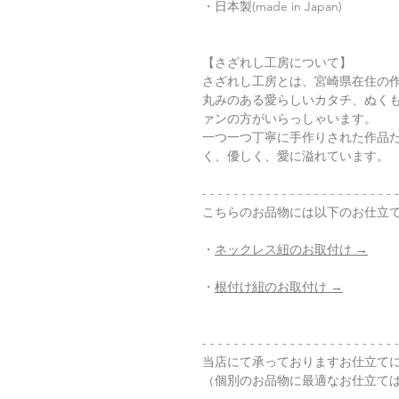
・日本製(made in Japan)
【さざれし工房について】
さざれし工房とは、宮崎県在住の
丸みのある愛らしいカタチ、ぬく
ァンの方がいらっしゃいます。
一つ一つ丁寧に手作りされた作品
く、優しく、愛に溢れています。
- - - - - - - - - - - - - - - - - - - - - - - - -
こちらのお品物には以下のお仕立
・
ネックレス紐のお取付け →
・
根付け紐のお取付け →
- - - - - - - - - - - - - - - - - - - - - - - - -
当店にて承っておりますお仕立て
（個別のお品物に最適なお仕立て