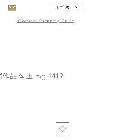
JPY (¥)
[Overseas Shopping Guide]
品 勾玉 mg-1419