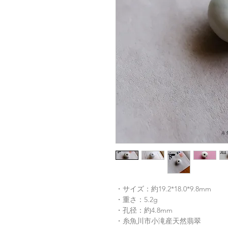
・サイズ：約19.2*18.0*9.8mm
・重さ：5.2g
・孔径：約4.8mm
・糸魚川市小滝産天然翡翠