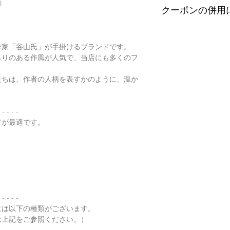
l
配便となります。
望の際はご注文の際
クーポンの併用
す。
特にご希望がある場
金が税別50,000
以下リンクよりご覧
せ。
す）。
誠に恐れ入りますが
有料の鑑別書をご希望
・
くりぬき指輪のサ
ンの併用は出来ませ
作家「谷山氏」が手掛けるブランドです。
【発送】
円をご一緒にご購入
もりのある作風が人気で、当店にも多くのフ
通常商品の発送は土
鑑別箇所は任意の翡
・
バングルの選び方
日、大型連休明けの
※鑑別書の作成はキ
たちは、作者の人柄を表すかのように、温か
了承くださいませ。
・
翡翠って何色？
・
ペンダント"玉璧"
 - - - -
てが最適です。
・
その他の動画
・
翡翠について（web
 - - - -
には以下の種類がございます。
は上記をご参照ください。）