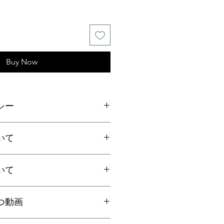
Buy Now
シー
ご連絡の上、商品到着から7日以内
いて
ださい。返品にかかる送料、銀行振
手数料はお客様負担となります。
いて
上お買上げで
全国送料無料
。
国一律770円
ト：全国一律185円
国内で信頼の於ける鑑別機関へ依頼
クリックポストにて発送いたしま
つ動画
ろん、FT-IR分析にて染料の含浸検
日時指定、代引き、高額商品等は宅
を保証しております。鑑別書をご希
を"翡翠TV"にてご案内しておりま