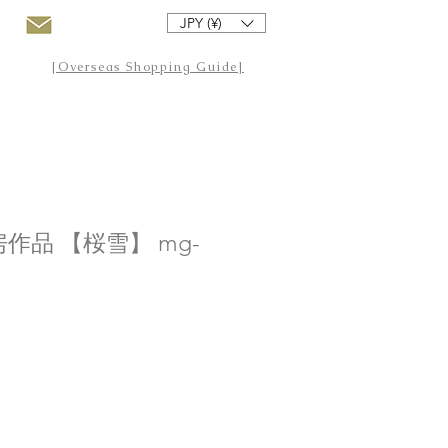
JPY (¥)
[Overseas Shopping Guide]
作品 【桜雪】 mg-