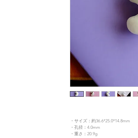
・サイズ：約36.6*25.0*14.8mm
・孔径：4.0mm
・重さ：20.9g