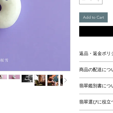
Add to Cart
返品・返金ポリ
お電話かメールにて
商品の配送につ
に弊社までご返送く
込等による返金時の
【送料】
翡翠鑑別書につ
3,980円（税込）以
ヤマト運輸宅配便：全
日本郵便クリックポス
当店の鑑別書は日本
通常商品は日本郵便
翡翠選びに役立
をしております。
す。
翡翠であることはもち
梱包サイズ、お届け
査を行い天然の色彩
翡翠選びに役立つ動画