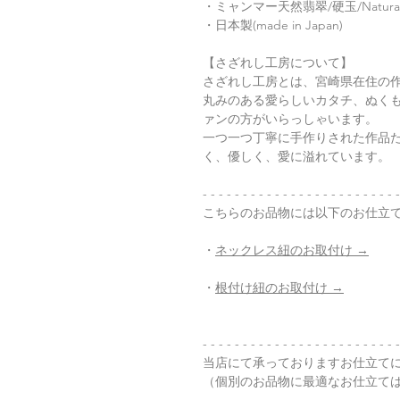
・ミャンマー天然翡翠/硬玉/Natura
・日本製(made in Japan)
【さざれし工房について】
さざれし工房とは、宮崎県在住の
丸みのある愛らしいカタチ、ぬく
ァンの方がいらっしゃいます。
一つ一つ丁寧に手作りされた作品
く、優しく、愛に溢れています。
- - - - - - - - - - - - - - - - - - - - - - - - -
こちらのお品物には以下のお仕立
・
ネックレス紐のお取付け →
・
根付け紐のお取付け →
- - - - - - - - - - - - - - - - - - - - - - - - -
当店にて承っておりますお仕立て
（個別のお品物に最適なお仕立て