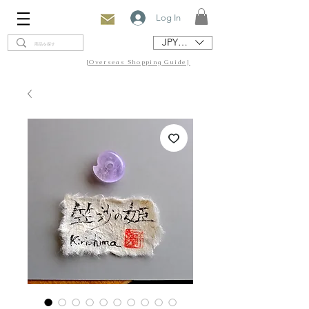
Log In
JPY (¥)
[Overseas Shopping Guide]