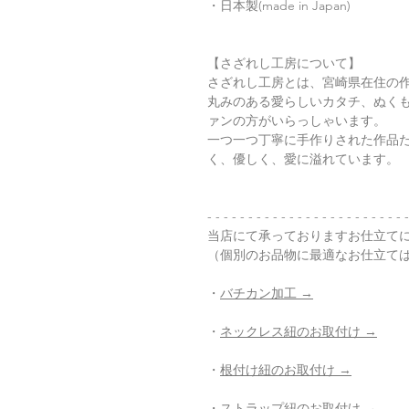
・日本製(made in Japan)
【さざれし工房について】
さざれし工房とは、宮崎県在住の
丸みのある愛らしいカタチ、ぬく
ァンの方がいらっしゃいます。
一つ一つ丁寧に手作りされた作品
く、優しく、愛に溢れています。
- - - - - - - - - - - - - - - - - - - - - - - - -
当店にて承っておりますお仕立て
（個別のお品物に最適なお仕立て
・
バチカン加工 →
・
ネックレス紐のお取付け →
・
根付け紐のお取付け →
・
ストラップ紐のお取付け →