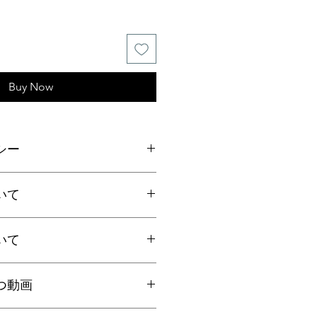
Buy Now
シー
ご連絡の上、商品到着から7日以内
いて
ださい。返品にかかる送料、銀行振
手数料はお客様負担となります。
いて
上お買上げで
全国送料無料
。
国一律770円
ト：全国一律185円
国内で信頼の於ける鑑別機関へ依頼
クリックポストにて発送いたしま
つ動画
ろん、FT-IR分析にて染料の含浸検
日時指定、代引き、高額商品等は宅
を保証しております。鑑別書をご希
を"翡翠TV"にてご案内しておりま