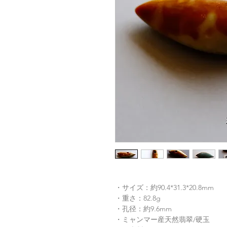
・サイズ：約90.4*31.3*20.8mm
・重さ：82.8g
・孔径：約9.6mm
・ミャンマー産天然翡翠/硬玉