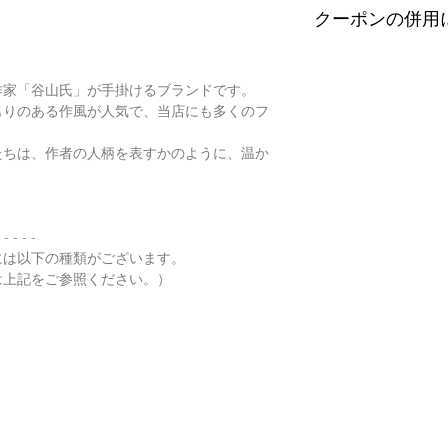
配便となります。
望の際はご注文の際
クーポンの併用
す。
特にご希望がある場
金が税別50,000
以下リンクよりご覧
せ。
す）。
誠に恐れ入りますが
有料の鑑別書をご希望
・
くりぬき指輪のサ
ンの併用は出来ませ
作家「谷山氏」が手掛けるブランドです。
【発送】
円をご一緒にご購入
もりのある作風が人気で、当店にも多くのフ
通常商品の発送は土
鑑別箇所は任意の翡
・
バングルの選び方
日、大型連休明けの
※鑑別書の作成はキ
たちは、作者の人柄を表すかのように、温か
了承くださいませ。
・
翡翠って何色？
・
ペンダント"玉璧"
 - - - -
・
その他の動画
には以下の種類がございます。
は上記をご参照ください。）
・
翡翠について（web