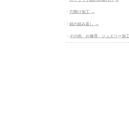
・
穴開け加工 →
・
紐の組み直し →
・
その他、お修理、ジュエリー加工
- - - - - - - - - - - - - - - - - - - - - - - - -