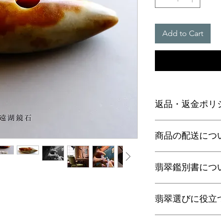
Add to Cart
返品・返金ポリ
お電話かメールにて
商品の配送につ
に弊社までご返送く
込等による返金時の
【送料】
翡翠鑑別書につ
3,980円（税込）以
ヤマト運輸宅配便：全
日本郵便クリックポス
当店の鑑別書は日本
通常商品は日本郵便
翡翠選びに役立
をしております。
す。
翡翠であることはもち
梱包サイズ、お届け
査を行い天然の色彩
翡翠選びに役立つ動画