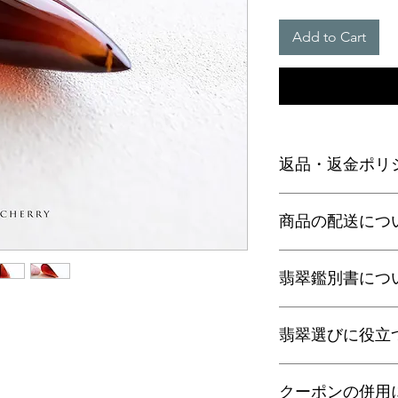
Add to Cart
返品・返金ポリ
お電話かメールにて
商品の配送につ
に弊社までご返送く
込等による返金時の
【送料】
翡翠鑑別書につ
3,980円（税込）以
ヤマト運輸宅配便：全
日本郵便クリックポス
当店の鑑別書は日本
通常商品は日本郵便
翡翠選びに役立
をしております。
す。
翡翠であることはもち
梱包サイズ、お届け
査を行い天然の色彩
翡翠選びに役立つ動画
配便となります。
望の際はご注文の際
クーポンの併用
す。