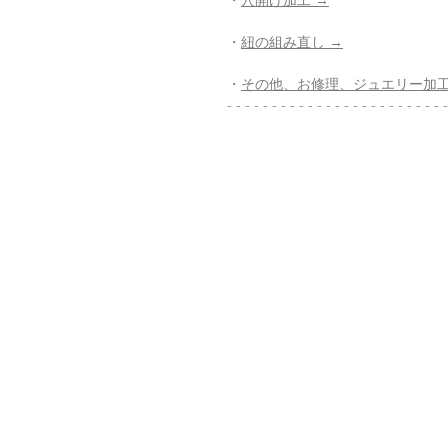
・
紐の組み直し →
・
その他、お修理、ジュエリー加工
- - - - - - - - - - - - - - - - - - - - - - - - -