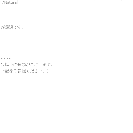
atural
特にご希望がある場
金が税別50,000
以下リンクよりご覧
せ。
す）。
誠に恐れ入りますが
有料の鑑別書をご希望
・
くりぬき指輪のサ
ンの併用は出来ませ
 - - - -
【発送】
円をご一緒にご購入
てが最適です。
通常商品の発送は土
鑑別箇所は任意の翡
・
バングルの選び方
日、大型連休明けの
※鑑別書の作成はキ
了承くださいませ。
・
翡翠って何色？
・
ペンダント"玉璧"
 - - - -
には以下の種類がございます。
・
その他の動画
は上記をご参照ください。）
・
翡翠について（web