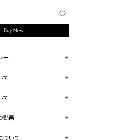
Buy Now
シー
ご連絡の上、商品到着から7日以内
いて
ださい。返品にかかる送料、銀行振
手数料はお客様負担となります。
いて
上お買上げで
全国送料無料
。
国一律770円
ト：全国一律185円
国内で信頼の於ける鑑別機関へ依頼
クリックポストにて発送いたしま
つ動画
ろん、FT-IR分析にて染料の含浸検
日時指定、代引き、高額商品等は宅
を保証しております。鑑別書をご希
を"翡翠TV"にてご案内しておりま
に選択肢をお選びください（商品代
について