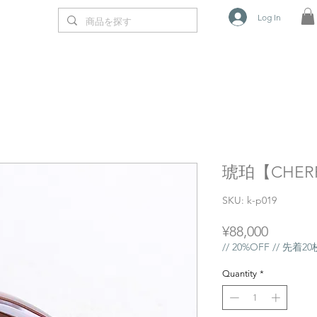
Log In
琥珀【CHERR
SKU: k-p019
Price
¥88,000
// 20%OFF // 先着
Quantity
*