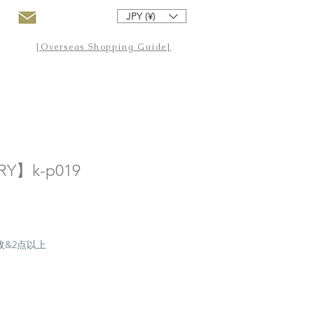
JPY (¥)
[Overseas Shopping Guide]
Y】k-p019
20枚&2点以上