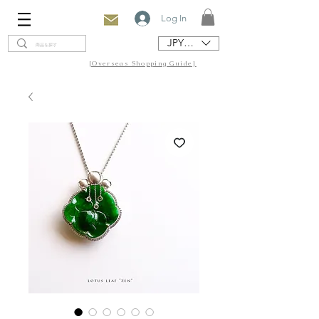
Log In
JPY (¥)
[Overseas Shopping Guide]