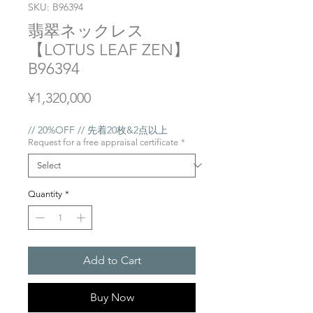
SKU: B96394
翡翠ネックレス
【LOTUS LEAF ZEN】
B96394
Price
¥1,320,000
// 20%OFF // 先着20枚&2点以上
Request for a free appraisal certificate
*
Quantity
*
Add to Cart
Buy Now