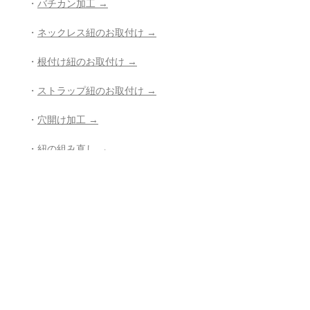
・
バチカン加工 →
・
ネックレス紐のお取付け →
・
根付け紐のお取付け →
・
ストラップ紐のお取付け →
・
穴開け加工 →
・
紐の組み直し →
・
その他、お修理、ジュエリー加工の
ご相談 →
- - - - - - - - - - - - - - - - - - - - - - - - - - -
- -
返品・返金ポリシー