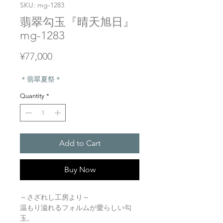
SKU: mg-1283
翡翠勾玉『晴天旭日』
mg-1283
Price
¥77,000
＊翡翠夏祭＊
Quantity
*
Add to Cart
Buy Now
～さざれし工房より～
温もり溢れるフォルムが愛らしい勾
玉。