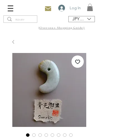
Log In
JPY (¥)
[Overseas Shopping Guide]