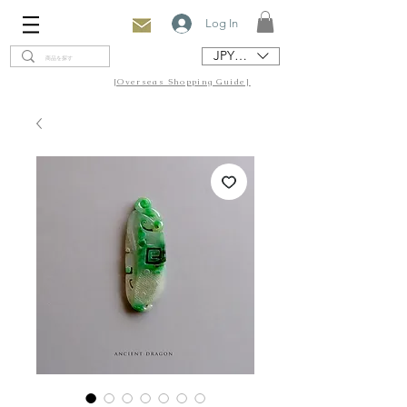
Log In
JPY (¥)
[Overseas Shopping Guide]