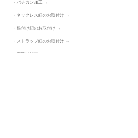
・
バチカン加工 →
・
ネックレス紐のお取付け →
・
根付け紐のお取付け →
・
ストラップ紐のお取付け →
・
穴開け加工 →
・
紐の組み直し →
・
その他、お修理、ジュエリー加工の
ご相談 →
- - - - - - - - - - - - - - - - - - - - - - - - - - -
- -
返品・返金ポリシー