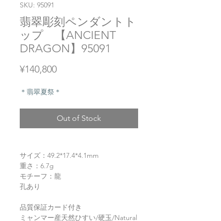
SKU: 95091
翡翠彫刻ペンダントト
ップ 【ANCIENT
DRAGON】95091
Price
¥140,800
＊翡翠夏祭＊
Out of Stock
サイズ：49.2*17.4*4.1mm
重さ：6.7g
モチーフ：龍
孔あり
品質保証カード付き
ミャンマー産天然ひすい/硬玉/Natural