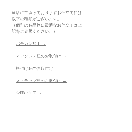
- - - - - - - - - - - - - - - - - - - - - - - - - - -
- -
当店にて承っておりますお仕立てには
以下の種類がございます。
（個別のお品物に最適なお仕立ては上
記をご参照ください。）
・
バチカン加工 →
・
ネックレス紐のお取付け →
・
根付け紐のお取付け →
・
ストラップ紐のお取付け →
・
穴開け加工 →
・
紐の組み直し →
・
その他、お修理、ジュエリー加工の
ご相談 →
- - - - - - - - - - - - - - - - - - - - - - - - - - -