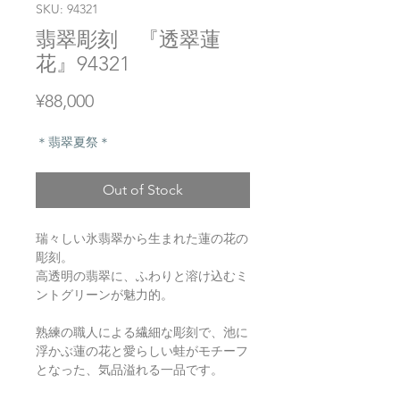
SKU: 94321
翡翠彫刻 『透翠蓮
花』94321
Price
¥88,000
＊翡翠夏祭＊
Out of Stock
瑞々しい氷翡翠から生まれた蓮の花の
彫刻。
高透明の翡翠に、ふわりと溶け込むミ
ントグリーンが魅力的。
熟練の職人による繊細な彫刻で、池に
浮かぶ蓮の花と愛らしい蛙がモチーフ
となった、気品溢れる一品です。