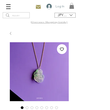
Log In
JPY (¥)
[Overseas Shopping Guide]