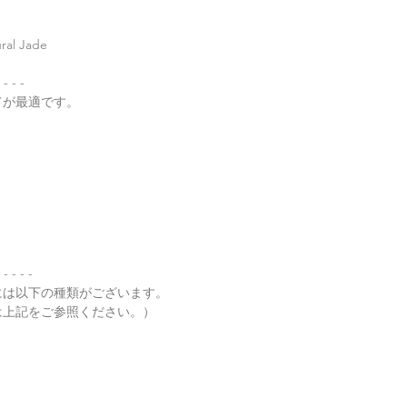
了承くださいませ。
・
翡翠って何色？
l Jade
・
ペンダント"玉璧"
- - - -
・
その他の動画
てが最適です。
・
翡翠について（web
 - - - -
には以下の種類がございます。
は上記をご参照ください。）