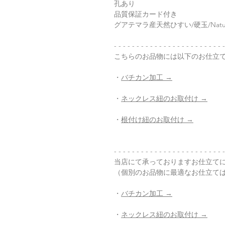
孔あり
品質保証カード付き
グアテマラ産天然ひすい/硬玉/Natura
- - - - - - - - - - - - - - - - - - - - - - - - 
こちらのお品物には以下のお仕立
・
バチカン加工 →
・
ネックレス紐のお取付け →
・
根付け紐のお取付け →
- - - - - - - - - - - - - - - - - - - - - - - - -
当店にて承っておりますお仕立て
（個別のお品物に最適なお仕立て
・
バチカン加工 →
・
ネックレス紐のお取付け →