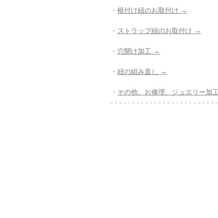
・
根付け紐のお取付け →
・
ストラップ紐のお取付け →
・
穴開け加工 →
・
紐の組み直し →
・
その他、お修理、ジュエリー加工
- - - - - - - - - - - - - - - - - - - - - - - - -