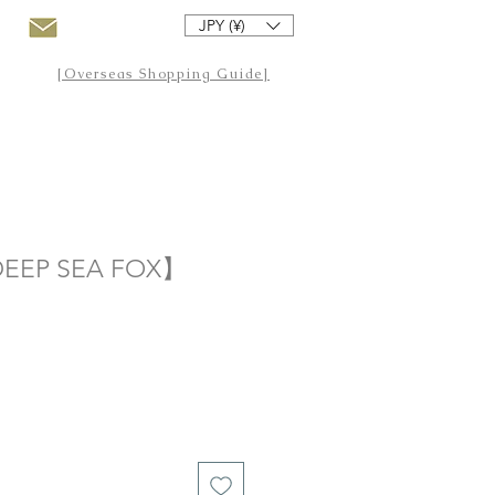
JPY (¥)
[Overseas Shopping Guide]
EP SEA FOX】