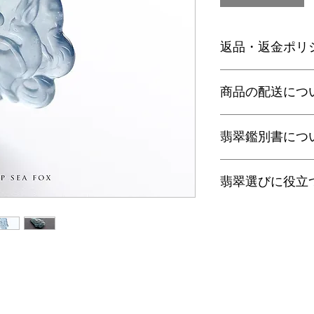
返品・返金ポリ
お電話かメールにて
商品の配送につ
に弊社までご返送く
込等による返金時の
【送料】
翡翠鑑別書につ
3,980円（税込）以
ヤマト運輸宅配便：全
日本郵便クリックポス
当店の鑑別書は日本
通常商品は日本郵便
翡翠選びに役立
をしております。
す。
翡翠であることはもち
梱包サイズ、お届け
査を行い天然の色彩
翡翠選びに役立つ動画
配便となります。
望の際はご注文の際
す。
特にご希望がある場
金が税別50,000
以下リンクよりご覧
せ。
す）。
有料の鑑別書をご希望
・
くりぬき指輪のサ
【発送】
円をご一緒にご購入
通常商品の発送は土
鑑別箇所は任意の翡
・
バングルの選び方
日、大型連休明けの
※鑑別書の作成はキ