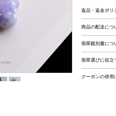
返品・返金ポリ
お電話かメールにて
商品の配送につ
に弊社までご返送く
込等による返金時の
【送料】
翡翠鑑別書につ
3,980円（税込）以
ヤマト運輸宅配便：全
日本郵便クリックポス
当店の鑑別書は日本
通常商品は日本郵便
翡翠選びに役立
をしております。
す。
翡翠であることはもち
梱包サイズ、お届け
査を行い天然の色彩
翡翠選びに役立つ動画
配便となります。
望の際はご注文の際
クーポンの併用
す。
特にご希望がある場
金が税別50,000
以下リンクよりご覧
せ。
す）。
誠に恐れ入りますが
有料の鑑別書をご希望
・
くりぬき指輪のサ
ンの併用は出来ませ
【発送】
円をご一緒にご購入
通常商品の発送は土
鑑別箇所は任意の翡
・
バングルの選び方
日、大型連休明けの
※鑑別書の作成はキ
了承くださいませ。
・
翡翠って何色？