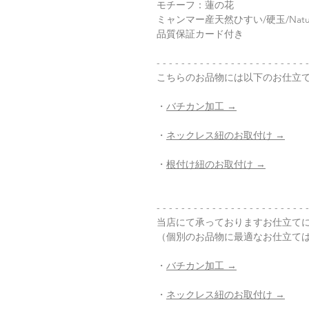
モチーフ：蓮の花
ミャンマー産天然ひすい/硬玉/Natura
品質保証カード付き
- - - - - - - - - - - - - - - - - - - - - - - - -
こちらのお品物には以下のお仕立
・
バチカン加工 →
・
ネックレス紐のお取付け →
・
根付け紐のお取付け →
- - - - - - - - - - - - - - - - - - - - - - - - -
当店にて承っておりますお仕立て
（個別のお品物に最適なお仕立て
・
バチカン加工 →
・
ネックレス紐のお取付け →