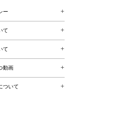
シー
ご連絡の上、商品到着から7日以内
いて
ださい。返品にかかる送料、銀行振
手数料はお客様負担となります。
いて
上お買上げで
全国送料無料
。
国一律770円
ト：全国一律185円
国内で信頼の於ける鑑別機関へ依頼
クリックポストにて発送いたしま
つ動画
ろん、FT-IR分析にて染料の含浸検
日時指定、代引き、高額商品等は宅
を保証しております。鑑別書をご希
を"翡翠TV"にてご案内しておりま
に選択肢をお選びください（商品代
について
合は備考欄にてお知らせくださいま
円以上は無料、未満は有料となりま
くださいませ。
、クーポン・その他割引キャンペー
の場合は「翡翠鑑別書」税別6,000
イズ選びのコツ
ん。ご了承くださいませ。
ください。
日祝を除く営業日の当日もしくは翌
翠一石（１ヶ所）となります。
と着け方のコツ
場合は順次発送となります。
ャンセル不可となっております。ご