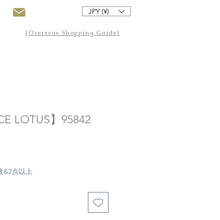
JPY (¥)
[Overseas Shopping Guide]
E LOTUS】95842
20枚&2点以上