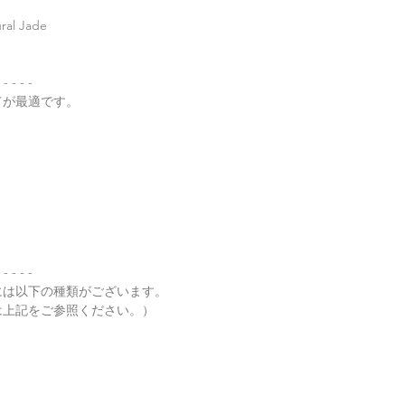
l Jade
・
ペンダント"玉璧"
・
その他の動画
 - - - -
てが最適です。
・
翡翠について（web
 - - - -
には以下の種類がございます。
は上記をご参照ください。）