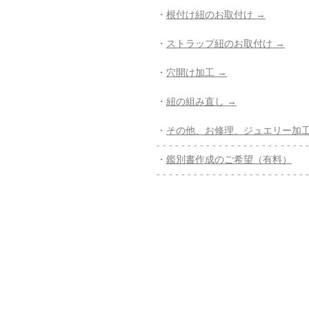
・
根付け紐のお取付け →
・
ストラップ紐のお取付け →
・
穴開け加工 →
・
紐の組み直し →
・
その他、お修理、ジュエリー加工
- - - - - - - - - - - - - - - - - - - - - - - - -
・
鑑別書作成のご希望（有料）
- - - - - - - - - - - - - - - - - - - - - - - - -