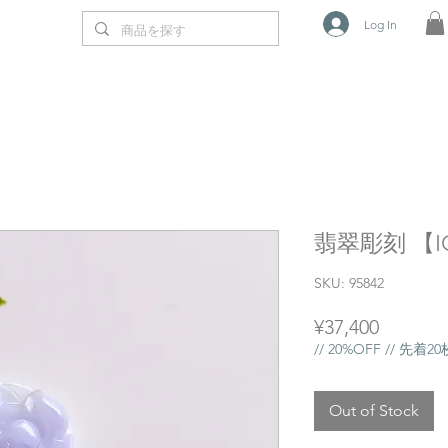
Log In
翡翠彫刻 【IC
SKU: 95842
Price
¥37,400
// 20%OFF // 先着
Out of Stock