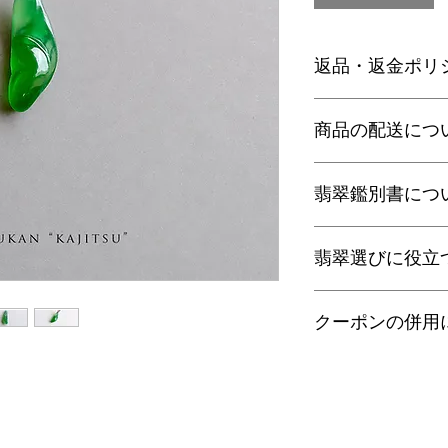
返品・返金ポリ
お電話かメールにて
商品の配送につ
に弊社までご返送く
込等による返金時の
【送料】
翡翠鑑別書につ
3,980円（税込）以
ヤマト運輸宅配便：全
日本郵便クリックポス
当店の鑑別書は日本
通常商品は日本郵便
翡翠選びに役立
をしております。
す。
翡翠であることはもち
梱包サイズ、お届け
査を行い天然の色彩
翡翠選びに役立つ動画
配便となります。
望の際はご注文の際
クーポンの併用
す。
特にご希望がある場
金が税別50,000
以下リンクよりご覧
せ。
す）。
誠に恐れ入りますが
有料の鑑別書をご希望
・
くりぬき指輪のサ
ンの併用は出来ませ
【発送】
円をご一緒にご購入
通常商品の発送は土
鑑別箇所は任意の翡
・
バングルの選び方
日、大型連休明けの
※鑑別書の作成はキ