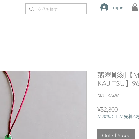
Log In
翡翠彫刻【MIN
KAJITSU】96
SKU: 96486
Price
¥52,800
// 20%OFF // 先着
Out of Stock