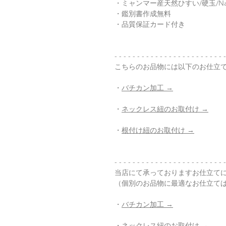
・ミャンマー産天然ひすい/硬玉/Natur
・鑑別書作成無料
・品質保証カード付き
- - - - - - - - - - - - - - - - - - - - - - - - -
こちらのお品物には以下のお仕立
・
バチカン加工 →
・
ネックレス紐のお取付け →
・
根付け紐のお取付け →
- - - - - - - - - - - - - - - - - - - - - - - - -
当店にて承っておりますお仕立て
（個別のお品物に最適なお仕立て
・
バチカン加工 →
・
ネックレス紐のお取付け →