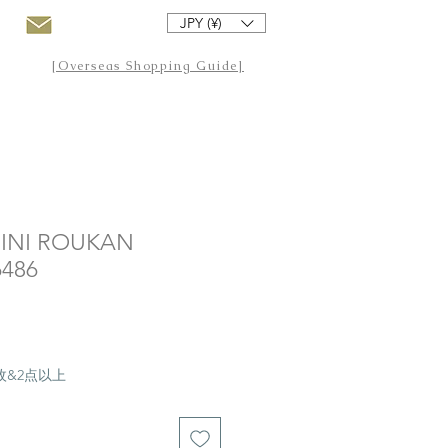
JPY (¥)
[Overseas Shopping Guide]
I ROUKAN
486
20枚&2点以上