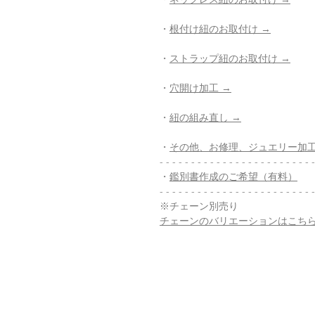
・
根付け紐のお取付け →
・
ストラップ紐のお取付け →
・
穴開け加工 →
・
紐の組み直し →
・
その他、お修理、ジュエリー加工
- - - - - - - - - - - - - - - - - - - - - - - - -
・
鑑別書作成のご希望（有料）
- - - - - - - - - - - - - - - - - - - - - - - - -
※チェーン別売り
チェーンのバリエーションはこち