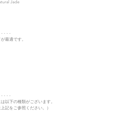
al Jade
了承くださいませ。
・
翡翠って何色？
・
ペンダント"玉璧"
・
その他の動画
 - - - -
てが最適です。
・
翡翠について（web
 - - - -
には以下の種類がございます。
は上記をご参照ください。）