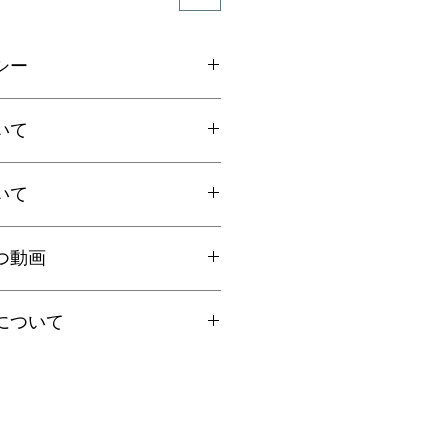
シー
ご連絡の上、商品到着から7日以内
いて
ださい。返品にかかる送料、銀行振
手数料はお客様負担となります。
いて
上お買上げで
全国送料無料
。
国一律770円
ト：全国一律185円
国内で信頼の於ける鑑別機関へ依頼
クリックポストにて発送いたしま
つ動画
ろん、FT-IR分析にて染料の含浸検
日時指定、代引き、高額商品等は宅
を保証しております。鑑別書をご希
を"翡翠TV"にてご案内しておりま
に選択肢をお選びください（商品代
について
合は備考欄にてお知らせくださいま
円以上は無料、未満は有料となりま
くださいませ。
、クーポン・その他割引キャンペー
の場合は「翡翠鑑別書」税別6,000
イズ選びのコツ
ん。ご了承くださいませ。
ください。
日祝を除く営業日の当日もしくは翌
翠一石（１ヶ所）となります。
と着け方のコツ
場合は順次発送となります。
ャンセル不可となっております。ご