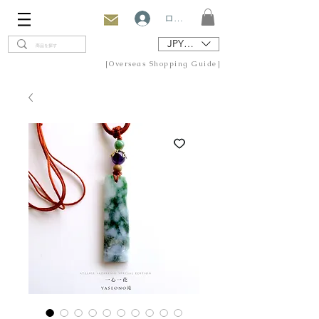
ログイン
JPY (¥)
[Overseas Shopping Guide]