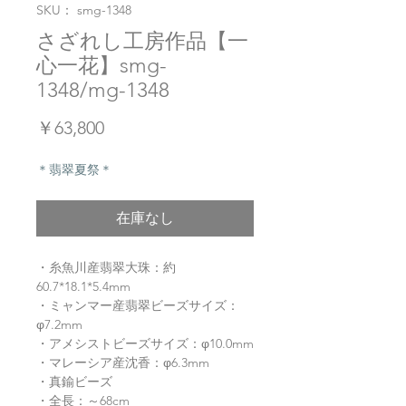
SKU： smg-1348
さざれし工房作品【一
心一花】smg-
1348/mg-1348
価
￥63,800
格
＊翡翠夏祭＊
在庫なし
・糸魚川産翡翠大珠：約
60.7*18.1*5.4mm
・ミャンマー産翡翠ビーズサイズ：
φ7.2mm
・アメシストビーズサイズ：φ10.0mm
・マレーシア産沈香：φ6.3mm
・真鍮ビーズ
・全長：～68cm