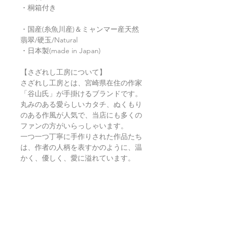
・桐箱付き
・国産(糸魚川産)＆ミャンマー産天然
翡翠/硬玉/Natural
・日本製(made in Japan)
【さざれし工房について】
さざれし工房とは、宮崎県在住の作家
「谷山氏」が手掛けるブランドです。
丸みのある愛らしいカタチ、ぬくもり
のある作風が人気で、当店にも多くの
ファンの方がいらっしゃいます。
一つ一つ丁寧に手作りされた作品たち
は、作者の人柄を表すかのように、温
かく、優しく、愛に溢れています。
ひものお仕立てについて