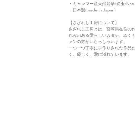
・ミャンマー産天然翡翠/硬玉/Natur
・日本製(made in Japan)
【さざれし工房について】
さざれし工房とは、宮崎県在住の
丸みのある愛らしいカタチ、ぬく
ァンの方がいらっしゃいます。
一つ一つ丁寧に手作りされた作品
く、優しく、愛に溢れています。