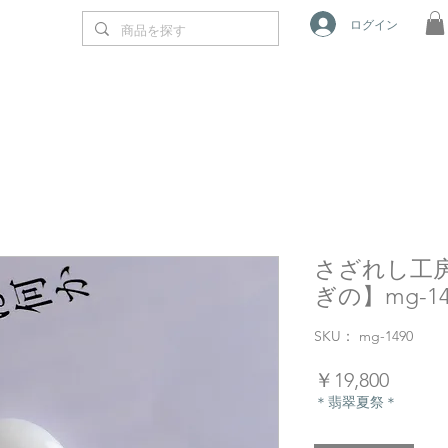
ログイン
さざれし工房
ぎの】mg-14
SKU： mg-1490
価
￥19,800
格
＊翡翠夏祭＊