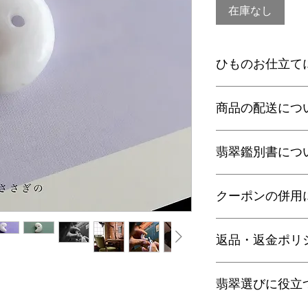
在庫なし
ひものお仕立て
『さざれし工房』の
商品の配送につ
ご希望によりネック
ことができます。
【送料】
※ネックレス、根付
翡翠鑑別書につ
3,980円（税込）
とができませんので
ヤマト運輸宅配便：全
日本郵便クリックポス
当店の鑑別書は日本
【こちらから「ネッ
通常商品は日本郵便
クーポンの併用
をしております。
ださい】
す。
翡翠であることはもち
梱包サイズ、お届け
査を行い天然の色彩
誠に恐れ入りますが
配便となります。
望の際はご注文の際
返品・返金ポリ
ンの併用は出来ませ
特にご希望がある場
金が税別50,000
せ。
す）。
お電話かメールにて
有料の鑑別書をご希望
翡翠選びに役立
に弊社までご返送く
【発送】
円をご一緒にご購入
込等による返金時の