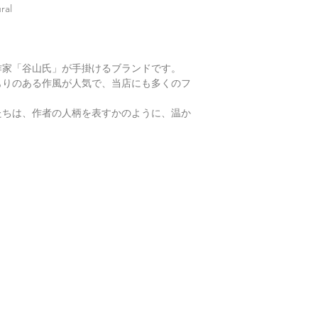
通常商品の発送は土
鑑別箇所は任意の翡
翡翠選びに役立つ動画
al
日、大型連休明けの
※鑑別書の作成はキ
す。
了承くださいませ。
以下リンクよりご覧
・
くりぬき指輪のサ
作家「谷山氏」が手掛けるブランドです。
もりのある作風が人気で、当店にも多くのフ
・
バングルの選び方
たちは、作者の人柄を表すかのように、温か
Youtube【翡翠TV】