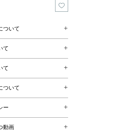
について
作品には紐を通すことができます。
いて
レス紐か根付け紐をお選びいただく
けに適さない作りの作品には通すこ
いて
以上お買上げで全国送料無料。
ご了承くださいませ。
国一律770円
ト：全国一律185円
国内で信頼の於ける鑑別機関へ依頼
クレス紐」「根付け紐」をお選びく
クリックポストにて発送いたしま
について
ろん、FT-IR分析にて染料の含浸検
日時指定、代引き、高額商品等は宅
を保証しております。鑑別書をご希
、クーポン・その他割引キャンペー
に選択肢をお選びください（商品代
シー
ん。ご了承くださいませ。
合は備考欄にてお知らせくださいま
円以上は無料、未満は有料となりま
ご連絡の上、商品到着から7日以内
の場合は「翡翠鑑別書」税別6,000
つ動画
ださい。返品にかかる送料、銀行振
ください。
手数料はお客様負担となります。