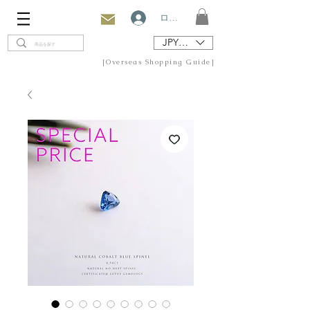
ログイン
JPY (¥)
[Overseas Shopping Guide]