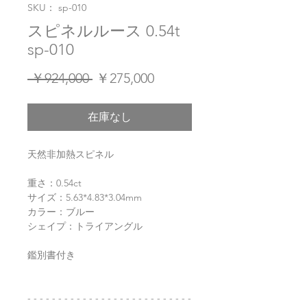
SKU： sp-010
スピネルルース 0.54t
sp-010
通
セ
 ￥924,000 
￥275,000
常
ー
価
ル
在庫なし
格
価
格
天然非加熱スピネル
重さ：0.54ct
サイズ：5.63*4.83*3.04mm
カラー：ブルー
シェイプ：トライアングル
鑑別書付き
- - - - - - - - - - - - - - - - - - - - - - - - - - -