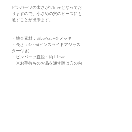
ピンパーツの太さが1.1mmとなってお
りますので、小さめの穴のビーズにも
通すことが出来ます。
・地金素材：Silver925+金メッキ
・長さ：45cm(ピンスライドアジャス
ター付き)
・ピンパーツ直径：約1.1mm
※お手持ちのお品を通す際は穴の内
径をご確認ください。
・日本製 (Made in Japan)
返品・返金ポリシー
お電話かメールにてご連絡の上、商品
商品の配送について
到着から7日以内に弊社までご返送く
ださい。返品にかかる送料、銀行振込
等による返金時の手数料はお客様負担
【送料】
翡翠鑑別書について