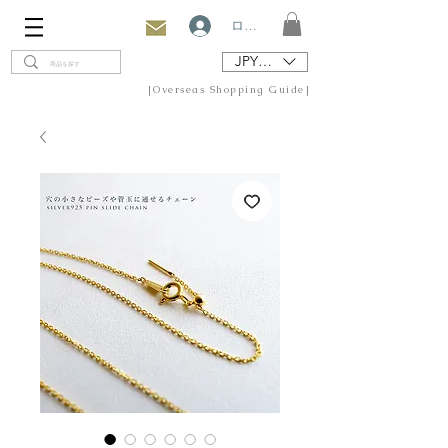
ログイン
JPY (¥)
[Overseas Shopping Guide]