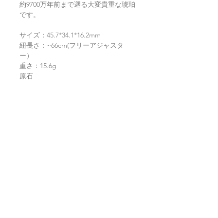
約9700万年前まで遡る大変貴重な琥珀
です。
サイズ：45.7*34.1*16.2mm
紐長さ：~66cm(フリーアジャスタ
ー）
重さ：15.6g
原石
ミャンマー産琥珀
返品・返金ポリシー
お電話かメールにてご連絡の上、商品
商品の配送について
到着から7日以内に弊社までご返送く
ださい。返品にかかる送料、銀行振込
等による返金時の手数料はお客様負担
【送料】
翡翠鑑別書について
となります。
3,980円（税込）以上お買上げで
全国
送料無料
。
ヤマト運輸宅配便：全国一律770円
当店の鑑別書は日本国内で信頼の於け
翡翠選びに役立つ動画
日本郵便クリックポスト：全国一律
る鑑別機関へ依頼をしております。