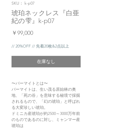
SKU： k-p07
琥珀ネックレス『白亜
紀の雫』k-p07
価
￥99,000
格
// 20%OFF // 先着20枚&2点以上
在庫なし
〜バーマイトとは〜
バーマイトは、生い茂る原始林の奥
地、「死の谷」を意味する秘境で採掘
されるもので、「幻の琥珀」と呼ばれ
る大変珍しい琥珀。
ドミニカ産琥珀が約2500～3000万年前
のものであるのに対し、ミャンマー産
琥珀は