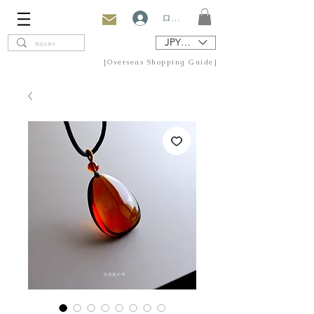
ログイン
JPY (¥)
[Overseas Shopping Guide]