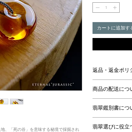
カートに追加す
返品・返金ポリ
お電話かメールにて
商品の配送につ
に弊社までご返送く
込等による返金時の
【送料】
翡翠鑑別書につ
3,980円（税込）以
ヤマト運輸宅配便：全
日本郵便クリックポス
当店の鑑別書は日本
通常商品は日本郵便
翡翠選びに役立
をしております。
奥地、「死の谷」を意味する秘境で採掘され