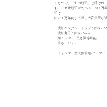
るもので、「幻の琥珀」と呼ばれ
ドミニカ産琥珀が約2500～300
珀は
約9700万年前まで遡る大変貴重な
・琥珀ペンダントトップ：約φ38.5*1
・琥珀丸玉：約φ8.7mm
・紐：～68cm(長さ調節可能)
・重さ：17.7g
・ミャンマー産天然琥珀/バーマイト/N