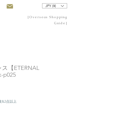
JPY (¥)
[Overseas Shopping
Guide]
ス【ETERNAL
-p025
20枚&2点以上