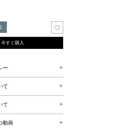
る
今すぐ購入
シー
ご連絡の上、商品到着から7日以内
いて
ださい。返品にかかる送料、銀行振
手数料はお客様負担となります。
いて
上お買上げで
全国送料無料
。
国一律770円
ト：全国一律185円
国内で信頼の於ける鑑別機関へ依頼
クリックポストにて発送いたしま
つ動画