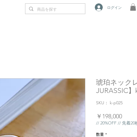
ログイン
琥珀ネックレ
JURASSIC】k
SKU： k-p025
価
￥198,000
格
// 20%OFF // 先着
数量
*