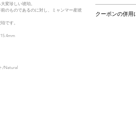
す。
翡翠であることはもち
る大変珍しい琥珀。
梱包サイズ、お届け
査を行い天然の色彩
翡翠選びに役立つ動画
0万年前のものであるのに対し、ミャンマー産琥
配便となります。
望の際はご注文の際
クーポンの併用
す。
特にご希望がある場
金が税別50,000
以下リンクよりご覧
琥珀です。
せ。
す）。
誠に恐れ入りますが
有料の鑑別書をご希望
・
くりぬき指輪のサ
ンの併用は出来ませ
5.4mm
【発送】
円をご一緒にご購入
通常商品の発送は土
鑑別箇所は任意の翡
・
バングルの選び方
日、大型連休明けの
※鑑別書の作成はキ
了承くださいませ。
・
翡翠って何色？
atural
・
ペンダント"玉璧"
・
その他の動画
・
翡翠について（web