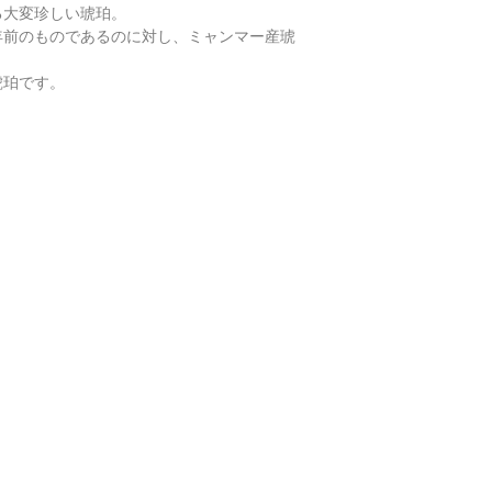
通常商品の発送は土
鑑別箇所は任意の翡
・
バングルの選び方
る大変珍しい琥珀。
日、大型連休明けの
※鑑別書の作成はキ
0万年前のものであるのに対し、ミャンマー産琥
了承くださいませ。
・
翡翠って何色？
琥珀です。
・
ペンダント"玉璧"
・
その他の動画
・
翡翠について（web