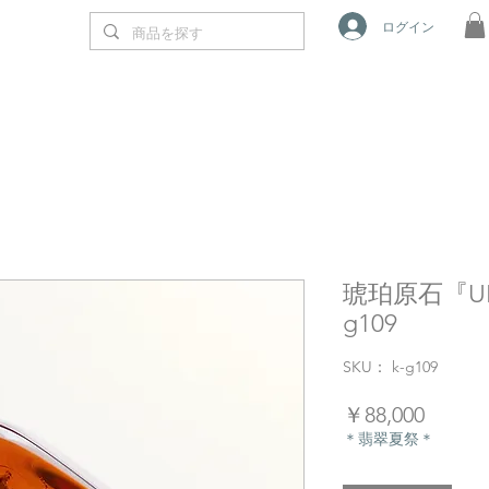
ログイン
琥珀原石『UNI
g109
SKU： k-g109
価
￥88,000
格
＊翡翠夏祭＊