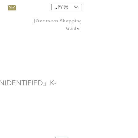
JPY (¥)
[Overseas Shopping
Guide]
DENTIFIED』K-