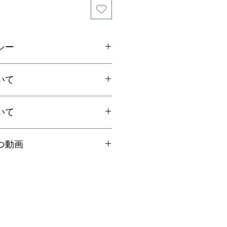
シー
ご連絡の上、商品到着から7日以内
いて
ださい。返品にかかる送料、銀行振
手数料はお客様負担となります。
いて
上お買上げで
全国送料無料
。
国一律770円
ト：全国一律185円
国内で信頼の於ける鑑別機関へ依頼
クリックポストにて発送いたしま
つ動画
ろん、FT-IR分析にて染料の含浸検
日時指定、代引き、高額商品等は宅
を保証しております。鑑別書をご希
を"翡翠TV"にてご案内しておりま
に選択肢をお選びください（商品代
合は備考欄にてお知らせくださいま
円以上は無料、未満は有料となりま
くださいませ。
の場合は「翡翠鑑別書」税別6,000
イズ選びのコツ
ください。