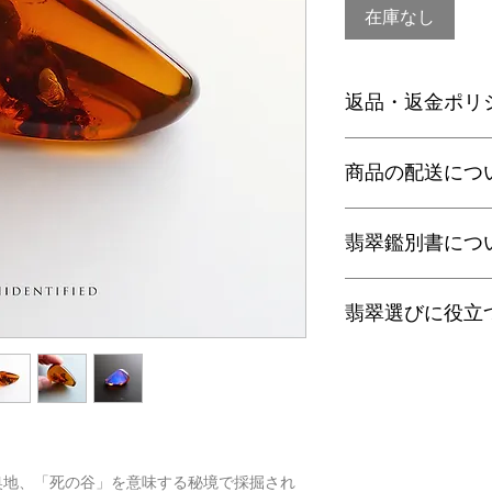
在庫なし
返品・返金ポリ
お電話かメールにて
商品の配送につ
に弊社までご返送く
込等による返金時の
【送料】
翡翠鑑別書につ
3,980円（税込）以
ヤマト運輸宅配便：全
日本郵便クリックポス
当店の鑑別書は日本
通常商品は日本郵便
翡翠選びに役立
をしております。
す。
翡翠であることはもち
梱包サイズ、お届け
査を行い天然の色彩
翡翠選びに役立つ動画
配便となります。
望の際はご注文の際
す。
特にご希望がある場
金が税別50,000
以下リンクよりご覧
せ。
す）。
有料の鑑別書をご希望
・
くりぬき指輪のサ
【発送】
円をご一緒にご購入
奥地、「死の谷」を意味する秘境で採掘され