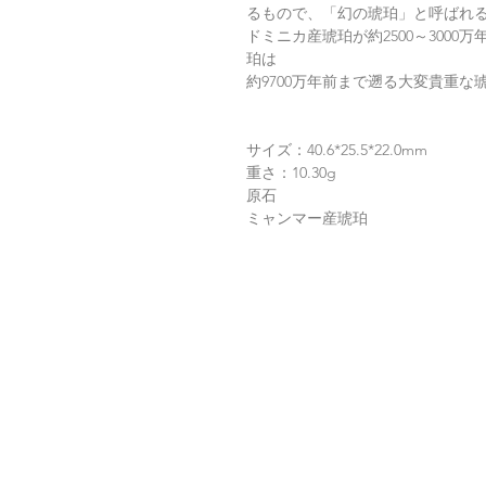
るもので、「幻の琥珀」と呼ばれ
ドミニカ産琥珀が約2500～300
珀は
約9700万年前まで遡る大変貴重な
サイズ：40.6*25.5*22.0mm
重さ：10.30g
原石
ミャンマー産琥珀