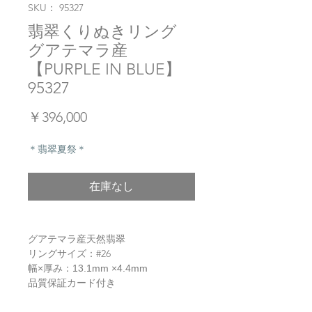
SKU： 95327
翡翠くりぬきリング
グアテマラ産
【PURPLE IN BLUE】
95327
価
￥396,000
格
＊翡翠夏祭＊
在庫なし
グアテマラ産天然翡翠
リングサイズ：#26
幅×厚み：13.1mm ×4.4mm
品質保証カード付き