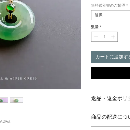
無料鑑別書のご希望
*
選択
数量
*
カートに追加す
返品・返金ポリ
お電話かメールにて
商品の配送につ
に弊社までご返送く
29ct
込等による返金時の
【送料】