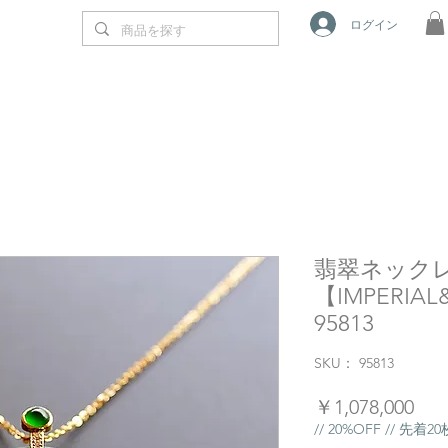
ログイン
翡翠ネック
【IMPERIAL
95813
SKU： 95813
価
￥1,078,000
格
// 20%OFF // 先着