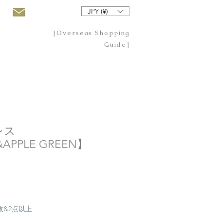
JPY (¥)
[Overseas Shopping
Guide]
レス
&APPLE GREEN】
20枚&2点以上