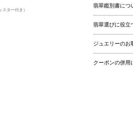
翡翠鑑別書につ
3,980円（税込）以
ジャスター付き）
ヤマト運輸宅配便：全
日本郵便クリックポス
当店の鑑別書は日本
通常商品は日本郵便
翡翠選びに役立
をしております。
す。
翡翠であることはもち
梱包サイズ、お届け
査を行い天然の色彩
翡翠選びに役立つ動画
）
配便となります。
望の際はご注文の際
ジュエリーのお
す。
特にご希望がある場
金が税別50,000
以下リンクよりご覧
せ。
す）。
■
ゴールドジュエリ
有料の鑑別書をご希望
・
クーポンの併用
くりぬき指輪のサ
【発送】
円をご一緒にご購入
18金/14金は他の
通常商品の発送は土
鑑別箇所は任意の翡
・
バングルの選び方
では化学変化を起こ
誠に恐れ入りますが
日、大型連休明けの
※鑑別書の作成はキ
また、18金や14金
ンの併用は出来ませ
了承くださいませ。
・
翡翠って何色？
になることがあるの
手入れがおすすめで
・
ペンダント"玉璧"
また、通常ジュエリ
切れるように作られ
・
その他の動画
これは、つけている
そのため、ご入浴時
・
翡翠について（web
ーに負荷がかかる可
ください。