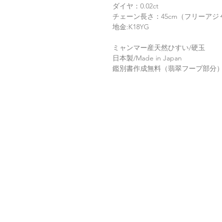
ダイヤ：0.02ct
チェーン長さ：45cm（フリーア
地金:K18YG
ミャンマー産天然ひすい/硬玉
日本製/Made in Japan
鑑別書作成無料（翡翠フープ部分