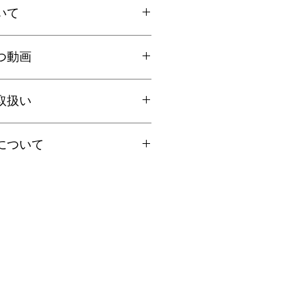
いて
上お買上げで
全国送料無料
。
国一律770円
ト：全国一律185円
国内で信頼の於ける鑑別機関へ依頼
クリックポストにて発送いたしま
つ動画
ろん、FT-IR分析にて染料の含浸検
日時指定、代引き、高額商品等は宅
を保証しております。鑑別書をご希
を"翡翠TV"にてご案内しておりま
に選択肢をお選びください（商品代
取扱い
合は備考欄にてお知らせくださいま
円以上は無料、未満は有料となりま
くださいませ。
ーについて
の場合は「翡翠鑑別書」税別6,000
について
イズ選びのコツ
ください。
金属との合金ですので、温泉や火山地帯
日祝を除く営業日の当日もしくは翌
翠一石（１ヶ所）となります。
と着け方のコツ
し、表面が黒ずむことがあります。
、クーポン・その他割引キャンペー
場合は順次発送となります。
ャンセル不可となっております。ご
に含まれる銀が硫化して黒ずみの原因
ん。ご了承くださいませ。
で、使うたびに柔らかい布で拭くお
す。
の謎
ー類は、安全のため引っ張られると
ています。
人の身を守るための作りです。
やご就寝時、運動時その他ジュエリ
 page）
能性がある際には外すよう心がけて