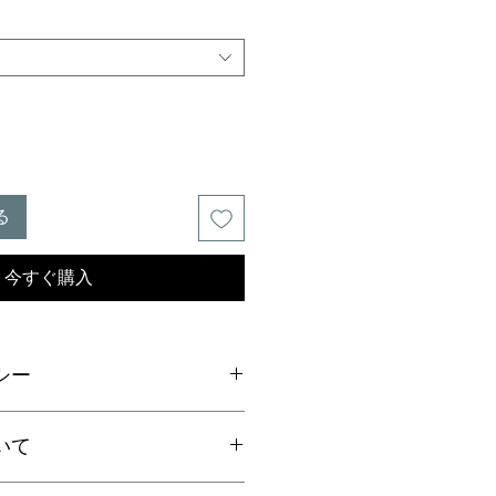
る
今すぐ購入
シー
ご連絡の上、商品到着から7日以内
いて
ださい。返品にかかる送料、銀行振
手数料はお客様負担となります。