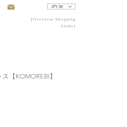
JPY (¥)
[Overseas Shopping
Guide]
ス【KOMOREBI】