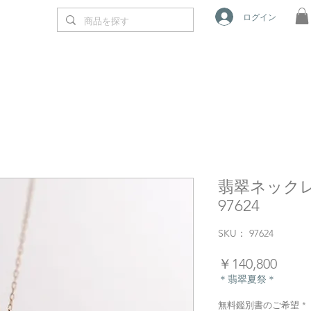
ログイン
翡翠ネックレ
97624
SKU： 97624
価
￥140,800
格
＊翡翠夏祭＊
無料鑑別書のご希望
*