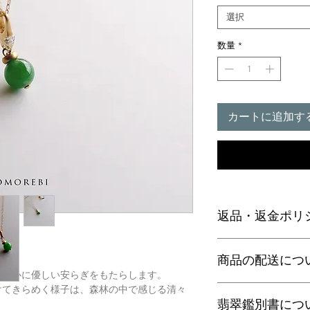
選択
数量
*
カートに追加す
返品・返金ポリ
お電話かメールにて
商品の配送につ
に弊社までご返送く
込等による返金時の
が、心に優しい安らぎをもたらします。
けてきらめく様子は、森林の中で感じる清々
【送料】
翡翠鑑別書につ
3,980円（税込）以