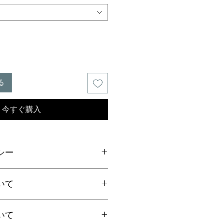
る
今すぐ購入
シー
ご連絡の上、商品到着から7日以内
いて
ださい。返品にかかる送料、銀行振
手数料はお客様負担となります。
いて
上お買上げで
全国送料無料
。