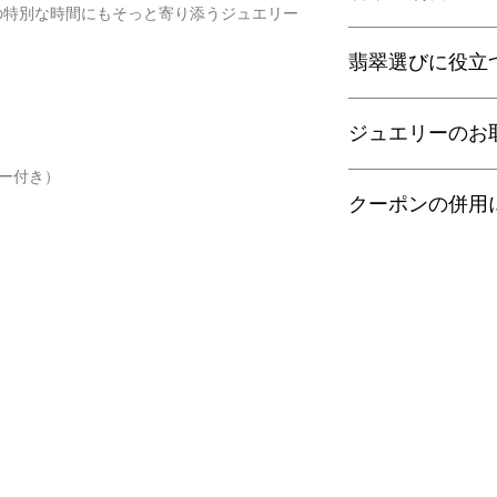
の特別な時間にもそっと寄り添うジュエリー
ヤマト運輸宅配便：全
日本郵便クリックポス
当店の鑑別書は日本
通常商品は日本郵便
翡翠選びに役立
をしております。
す。
翡翠であることはもち
梱包サイズ、お届け
査を行い天然の色彩
翡翠選びに役立つ動画
配便となります。
望の際はご注文の際
ジュエリーのお
す。
特にご希望がある場
金が税別50,000
以下リンクよりご覧
ター付き）
せ。
す）。
■
ゴールドジュエリ
有料の鑑別書をご希
・
クーポンの併用
くりぬき指輪のサ
【発送】
にご購入ください。
18金/14金は他の
通常商品の発送は土
鑑別箇所は任意の翡
・
バングルの選び方
では化学変化を起こ
誠に恐れ入りますが
日、大型連休明けの
※鑑別書の作成はキ
また、18金や14金
ンの併用は出来ませ
了承くださいませ。
・
翡翠って何色？
になることがあるの
手入れがおすすめで
・
ペンダント"玉璧"
また、通常ジュエリ
切れるように作られ
・
その他の動画
これは、つけている
そのため、ご入浴時
・
翡翠について（web
ーに負荷がかかる可
ください。