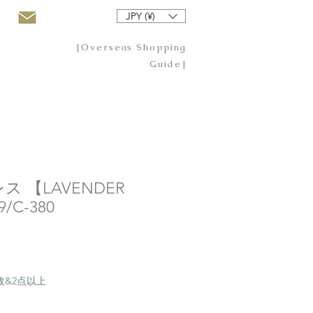
JPY (¥)
[Overseas Shopping
Guide]
 【LAVENDER
9/C-380
20枚&2点以上