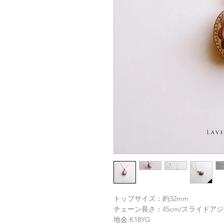
トップサイズ：約32mm
チェーン長さ：45cm/スライドア
地金:K18YG