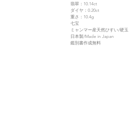
翡翠：10.14ct
ダイヤ：0.20ct
重さ：10.4g
七宝
ミャンマー産天然ひすい/硬玉
日本製/Made in Japan
鑑別書作成無料