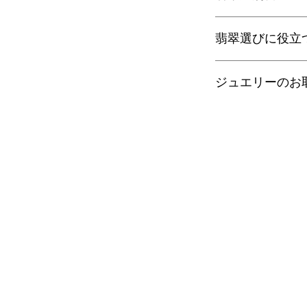
ヤマト運輸宅配便：全
日本郵便クリックポス
当店の鑑別書は日本
通常商品は日本郵便
翡翠選びに役立
をしております。
す。
翡翠であることはもち
梱包サイズ、お届け
査を行い天然の色彩
翡翠選びに役立つ動画
配便となります。
望の際はご注文の際
ジュエリーのお
す。
特にご希望がある場
金が税別50,000
以下リンクよりご覧
せ。
す）。
■
ゴールドジュエリ
有料の鑑別書をご希望
・
くりぬき指輪のサ
【発送】
円をご一緒にご購入
18金/14金は他の
通常商品の発送は土
鑑別箇所は任意の翡
・
バングルの選び方
では化学変化を起こ
日、大型連休明けの
※鑑別書の作成はキ
また、18金や14金
了承くださいませ。
・
翡翠って何色？
になることがあるの
手入れがおすすめで
・
ペンダント"玉璧"
また、通常ジュエリ
切れるように作られ
・
その他の動画
これは、つけている
そのため、ご入浴時
・
翡翠について（web
ーに負荷がかかる可
ください。