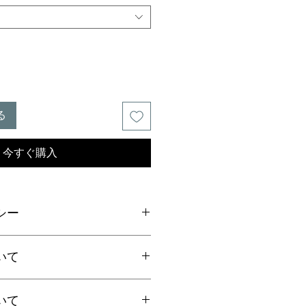
る
今すぐ購入
シー
ご連絡の上、商品到着から7日以内
いて
ださい。返品にかかる送料、銀行振
手数料はお客様負担となります。
いて
上お買上げで
全国送料無料
。