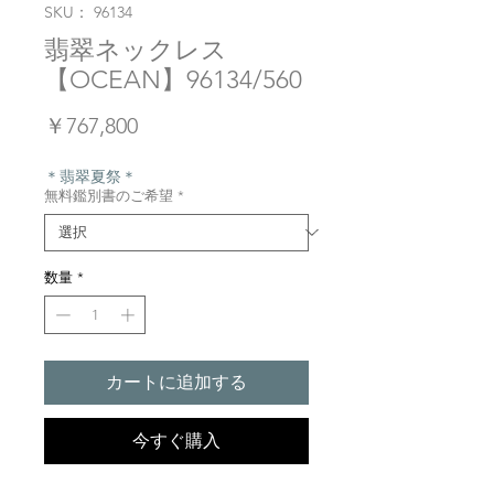
SKU： 96134
翡翠ネックレス
【OCEAN】96134/560
価
￥767,800
格
＊翡翠夏祭＊
無料鑑別書のご希望
*
数量
*
カートに追加する
今すぐ購入