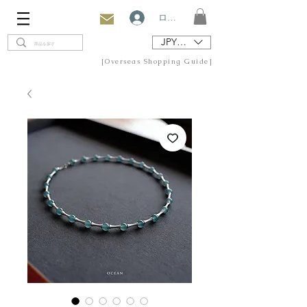
ログイン
JPY (¥)
[Overseas Shopping Guide]