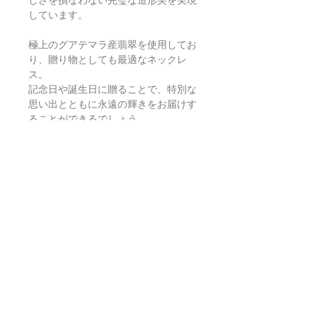
しさを損なわない完璧な造形美を実現
しています。
極上のグアテマラ産翡翠を使用してお
り、贈り物としても最適なネックレ
ス。
記念日や誕生日に贈ることで、特別な
思い出とともに永遠の輝きをお届けす
ることができるでしょう。
日本製であることの信頼性と、無着色
の天然ジェダイトの希少価値が、手に
する喜びを一層深めてくれます。
返品・返金ポリシー
お電話かメールにてご連絡の上、商品
商品の配送について
到着から7日以内に弊社までご返送く
ださい。返品にかかる送料、銀行振込
等による返金時の手数料はお客様負担
【送料】
翡翠鑑別書について
となります。
3,980円（税込）以上お買上げで
全国
送料無料
。