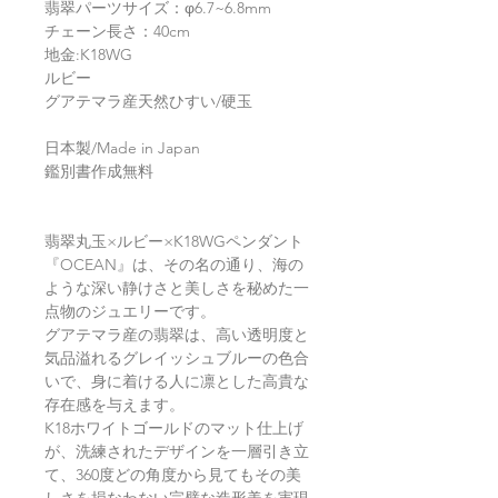
翡翠パーツサイズ：φ6.7~6.8mm
チェーン長さ：40cm
地金:K18WG
ルビー
グアテマラ産天然ひすい/硬玉
日本製/Made in Japan
鑑別書作成無料
翡翠丸玉×ルビー×K18WGペンダント
『OCEAN』は、その名の通り、海の
ような深い静けさと美しさを秘めた一
点物のジュエリーです。
グアテマラ産の翡翠は、高い透明度と
気品溢れるグレイッシュブルーの色合
いで、身に着ける人に凛とした高貴な
存在感を与えます。
K18ホワイトゴールドのマット仕上げ
が、洗練されたデザインを一層引き立
て、360度どの角度から見てもその美