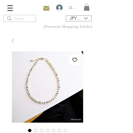
ログイン
JPY (¥)
[Overseas Shopping Guide]