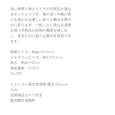
淡い翡翠と色とりどりの天然石が連な
るネックレスです。春の花々や秋の実
りを思わせる優しい彩りが胸元を華や
かに彩ります。一粒ごとに異なる表情
を持つ天然石が自然の風景を映し出
し、見るたびに新たな魅力を発見でき
ます。
翡翠ビーズ：約φ6.0*3.4mm
トルマリンビーズ：約4.0*2.2mm
長さ：約42〜47cm
地金素材：K18YG
No.393
ミャンマー産天然翡翠/硬玉/Natural
Jade
品質保証カード付き
鑑別書作成無料