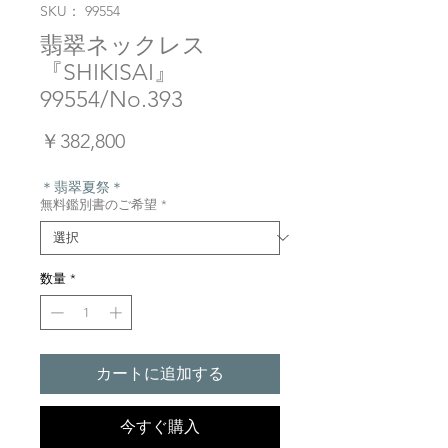
SKU： 99554
翡翠ネックレス
『SHIKISAI』
99554/No.393
価
￥382,800
格
＊翡翠夏祭＊
無料鑑別書のご希望
*
数量
*
カートに追加する
今すぐ購入